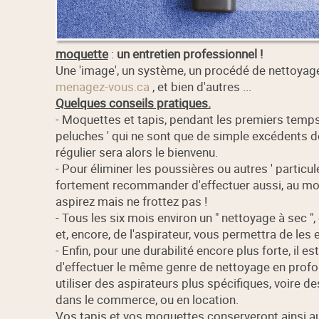
moquette
:
un entretien professionnel !
Une 'image', un système, un procédé de nettoyage
menagez-vous.ca
, et bien d'autres ...
Quelques conseils pratiques.
- Moquettes et tapis, pendant les premiers temps d
peluches ' qui ne sont que de simple excédents de
régulier sera alors le bienvenu.
- Pour éliminer les poussières ou autres ' particul
fortement recommander d'effectuer aussi, au moi
aspirez mais ne frottez pas !
- Tous les six mois environ un " nettoyage à sec 
et, encore, de l'aspirateur, vous permettra de les 
- Enfin, pour une durabilité encore plus forte, il e
d'effectuer le même genre de nettoyage en profon
utiliser des aspirateurs plus spécifiques, voire d
dans le commerce, ou en location.
Vos tapis et vos moquettes conserveront ainsi au 