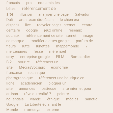
français
pro
nos amis les
référencement de
bêtes
site
illusion
analyser une page
Salvador
Dali
architecte diocésain
le chien est
disparu
live
recycler pages internet
centre
dentaire
google
jeux online
réseaux
sociaux
référencement de site internet
image
de marque
modifier alertes google
parfum de
fleurs
lutte
lunettes
mappemonde
7
mercenaires
fesse
mère noël
sexy
entreprise google
FILM
Bombardier
B-2
sourire
réferencer un
site
MédiasSociaux
économie
française
technique
photographique
référencer une boutique en
ligne
académicien
bloquer un
site
annonces
batteuse
site internet pour
artisan
rêve ou réalité ?
peintre
hollandais
viande
éthique
médias
sanction
Google
La Liberté éclairant le
Monde
tromsoya
externe