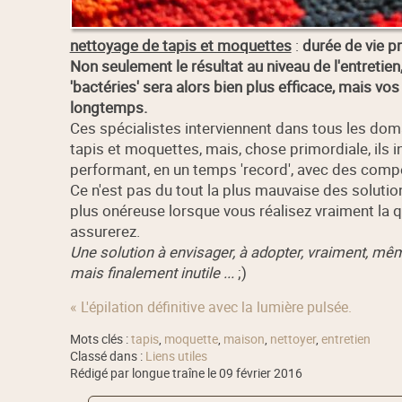
nettoyage de tapis et moquettes
:
durée de vie p
Non seulement le résultat au niveau de l'entretien,
'bactéries' sera alors bien plus efficace, mais vo
longtemps.
Ces spécialistes interviennent dans tous les dom
tapis et moquettes, mais, chose primordiale, ils 
performant, en un temps 'record', avec des compét
Ce n'est pas du tout la plus mauvaise des solutions
plus onéreuse lorsque vous réalisez vraiment la qu
assurerez.
Une solution à envisager, à adopter, vraiment, même 
mais finalement inutile ...
;)
« L'épilation définitive avec la lumière pulsée.
Mots clés :
tapis
,
moquette
,
maison
,
nettoyer
,
entretien
Classé dans :
Liens utiles
Rédigé par longue traîne le 09 février 2016