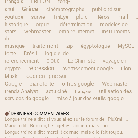
français
FRELON
feng-
Grèce
shui
cinématographe
publicité sur
pluie
mail
youtube
survie
TinEye
Héros
historique
orgueil
détermination
modèles de
stars
webmaster
empire internet
instruments
de
traitement
musique
zip
égyptologue
MySQL
forte
Brésil
logiciel de
cloud
référencement
Le Chimiste
voyage en
répression
egypte
avertissement google
Elon
jouer en ligne sur
Musk
Google
offres google
pianoforte
Webmaster
trends Analyst
actu ciné
utilisation des
français
services de google
mise à jour des outils google
DERNIERS COMMENTAIRES
longue traîne a dit : si vous allez sur le forum de ' PluXml '...
Marie a dit : Bonjour, Le sujet est ancien, mais j'au...
longue traîne a dit : merci :) connue, mais elle fait toujou...