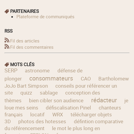
PARTENAIRES
Plateforme de communiqués
RSS
Fil des articles
Fil des commentaires
MOTS CLÉS
SERP
astronome
défense de
consommateurs
plonger
CAO
Bartholomew
JoJo Bart Simpson
conseils pour référencer un
site
quizz
sablage
conception des
rédacteur
thèmes
bien cibler son audience
je
loue mes seins
défiscalisation Pinel
chanteurs
français
locatif
WRX
télécharger objets
3D
photos des hotesses
défintion comparative
du référencement
le mot le plus long en