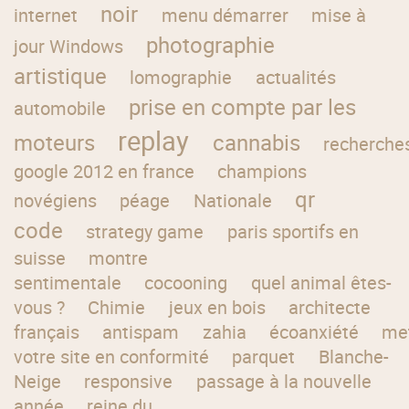
noir
internet
menu démarrer
mise à
photographie
jour Windows
artistique
lomographie
actualités
prise en compte par les
automobile
replay
moteurs
cannabis
recherche
google 2012 en france
champions
qr
novégiens
péage
Nationale
code
strategy game
paris sportifs en
suisse
montre
sentimentale
cocooning
quel animal êtes-
vous ?
Chimie
jeux en bois
architecte
français
antispam
zahia
écoanxiété
me
votre site en conformité
parquet
Blanche-
Neige
responsive
passage à la nouvelle
année
reine du