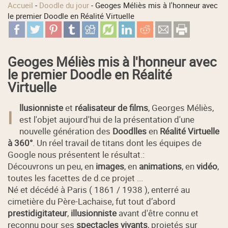
Accueil
-
Doodle du jour
-
Geoges Méliès mis à l'honneur avec
le premier Doodle en Réalité Virtuelle
Geoges Méliès mis à l'honneur avec
le premier Doodle en Réalité
Virtuelle
llusionniste
et
réalisateur de films
, Georges Méliès,
I
est l'objet aujourd'hui de la présentation d'une
nouvelle génération des
Doodlles
en
Réalité Virtuelle
à 360°
. Un réel travail de titans dont les équipes de
Google nous présentent le résultat.:
Découvrons un peu, en
images
, en
animations
, en
vidéo
,
toutes les facettes de d.ce projet ...
Né et décédé à Paris ( 1861 / 1938 ), enterré au
cimetière du Père-Lachaise, fut tout d’abord
prestidigitateur
,
illusionniste
avant d'être connu et
reconnu pour ses
spectacles vivants
, projetés sur