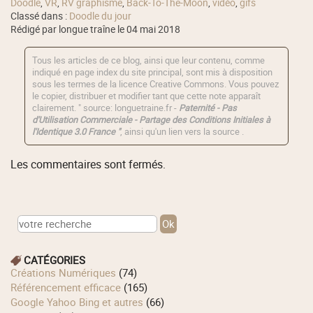
Doodle
,
VR
,
RV graphisme
,
Back-To-The-Moon
,
vidéo
,
gifs
Classé dans :
Doodle du jour
Rédigé par longue traîne le 04 mai 2018
Tous les articles de ce blog, ainsi que leur contenu, comme
indiqué en page index du site principal, sont mis à disposition
sous les termes de la licence
Creative Commons
. Vous pouvez
le copier, distribuer et modifier tant que cette note apparaît
clairement. " source: longuetraine.fr -
Paternité - Pas
d'Utilisation Commerciale - Partage des Conditions Initiales à
l'Identique 3.0 France "
, ainsi qu'un lien vers la source .
Les commentaires sont fermés.
CATÉGORIES
Créations Numériques
(74)
Référencement efficace
(165)
Google Yahoo Bing et autres
(66)