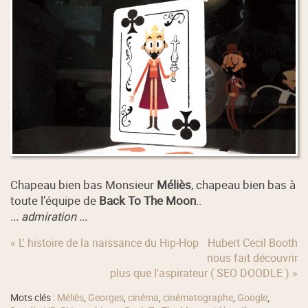
Chapeau bien bas Monsieur
Méliès
, chapeau bien bas à
toute l’équipe de
Back To The Moon
..
... admiration ...
« L' histoire de la naissance du Hip-Hop
Hubert Cecil Booth
nous fait découvrir
plus que l'aspirateur ( SEO DOODLE ) »
Mots clés :
Méliès
,
Georges
,
cinéma
,
cinématographe
,
Google
,