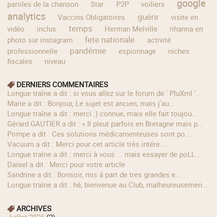
google
paroles de la chanson
Star
P2P
voiliers
analytics
guérir
Vaccins Obligatoires
visite en
temps
vidéo
inclus
Herman Melville
rihanna en
fete nationale
photo sur instagram
activité
pandémie
professionnelle
espionnage
niches
fiscales
niveau
DERNIERS COMMENTAIRES
longue traîne a dit : si vous allez sur le forum de ' PluXml '...
Marie a dit : Bonjour, Le sujet est ancien, mais j'au...
longue traîne a dit : merci :) connue, mais elle fait toujou...
Gérard GAUTIER a dit : « Il pleut parfois en Bretagne mais p...
Pompe a dit : Ces solutions médicamenteuses sont po...
Vacuum a dit : Merci pour cet article très intére...
longue traîne a dit : merci à vous ... mais essayer de poLL...
Daniel a dit : Merci pour votre article
Sandrine a dit : Bonsoir, mis á part de tres grandes e...
longue traîne a dit : hé, bienvenue au Club, malheureusemen...
ARCHIVES
juillet 2026
(2)