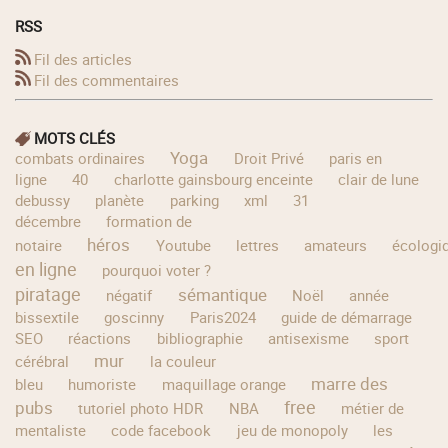
RSS
Fil des articles
Fil des commentaires
MOTS CLÉS
Yoga
combats ordinaires
Droit Privé
paris en
ligne
40
charlotte gainsbourg enceinte
clair de lune
debussy
planète
parking
xml
31
décembre
formation de
héros
notaire
Youtube
lettres
amateurs
écologi
en ligne
pourquoi voter ?
piratage
sémantique
négatif
Noël
année
bissextile
goscinny
Paris2024
guide de démarrage
SEO
réactions
bibliographie
antisexisme
sport
mur
cérébral
la couleur
marre des
bleu
humoriste
maquillage orange
free
pubs
tutoriel photo HDR
NBA
métier de
mentaliste
code facebook
jeu de monopoly
les