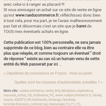
avec celui-ci à ranger au placard !!!
SI vous envisagez un achat sur ce site de vente en ligne
qu'est
www.rueducommerce.fr
, réfléchissez donc bien
à tout cela, pour ma part, je ne l'avais malheureusement
pas fait et désormais c'est un site que je
banni
de
TOUS mes éventuels achats en ligne.
Cette publication est 100% personnelle, ne sera jamais
supprimée de ce blog, bien au contraire elle va être
plus que relayée, et comme toujours un éventuel " droit
de réponse " existe au cas où un humain venu de cette
entité du Web passerait par ici
....
« L'épidémie de coronavirus en France : mise au point
Quelles sont les marques d'automobiles actuelles ? »
Mots clés :
rueducommerce
,
vente
,
SAV
,
déception
,
expérience
,
mauvais
,
achat
,
CB
,
ordinateur
,
PC
,
www.rueducommerce.fr
,
clavier
,
souris
,
AZERTY
,
HP
,
technicien
,
échange
,
fantôme
,
incompréhension
,
commercial
,
messenger
,
Fn
,
F1
,
F2
,