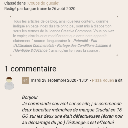
Classé dans :
Coups de 'gueule'.
Rédigé par longue traîne le 26 août 2020
Tous les articles de ce blog, ainsi que leur contenu, comme
indiqué en page index du site principal, sont mis à disposition
sous les termes de la licence
Creative Commons
. Vous pouvez
le copier, distribuer et modifier tant que cette note apparaît
clairement. " source: longuetraine.fr -
Paternité - Pas
d'Utilisation Commerciale - Partage des Conditions Initiales à
l'Identique 3.0 France "
, ainsi qu'un lien vers la source .
1 commentaire
#1
mardi 29 septembre 2020 - 13:01
-
Pizza Rouen
a dit
:
Bonjour
Je commande souvent sur ce site, j ai commandé
deux barrettes mémoires de marque Crucial en 16
GO sur les deux une était défectueuses (écran noir
au démarrage du pc ) l'échange c est effectué