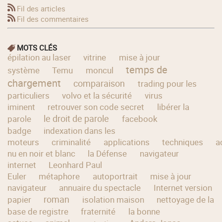
Fil des articles
Fil des commentaires
MOTS CLÉS
épilation au laser
vitrine
mise à jour
temps de
système
Temu
moncul
chargement
comparaison
trading pour les
particuliers
volvo et la sécurité
virus
iminent
retrouver son code secret
libérer la
le droit de parole
parole
facebook
badge
indexation dans les
moteurs
criminalité
applications
techniques
a
nu en noir et blanc
la Défense
navigateur
internet
Leonhard Paul
Euler
métaphore
autoportrait
mise à jour
navigateur
annuaire du spectacle
Internet version
roman
papier
isolation maison
nettoyage de la
base de registre
fraternité
la bonne