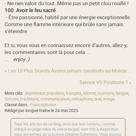
- Ne rien valoir du tout. Même pas un petit clou rouillé !
100. Avoir le feu sacré
- Être passionné, habité par une énergie exceptionnelle.
Comme une flamme intérieure qui brûle sans jamais
s’éteindre.
Et si, vous vous en connaissez encore d'autres, allez-y,
les commentaires sont là pour cela ....
...
enjoy :)
« Les 10 Plus Grands Avions jamais construits au Monde …
Service VS Pourboire ? »
Mots clés :
expression populaire
,
français
,
idiome
,
tournure
,
langue
,
histoire
,
traditions
,
communication
,
métaphore
,
oral
,
image
Classé dans :
Francophonie
Rédigé par longue traîne le 24 mai 2025
Tous les articles de ce blog, ainsi que leur contenu, comme
indiqué en page index du site principal, sont mis à disposition
sous les termes de la licence
Creative Commons
. Vous pouvez