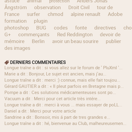
astuce
animal
Anders Jonas
protection
Ångström
observation
Droit Civil
tour de
France
surfer
chmod
alpine renault
Adobe
formation
plugin
photoshop
BUG
codes
fonte
directives
cho
G+
commerçants
Red Reddington
devoir de
mémoire
Berlin
avoir un beau sourire
publier
des images
DERNIERS COMMENTAIRES
longue traîne a dit : si vous allez sur le forum de ' PluXml '...
Marie a dit : Bonjour, Le sujet est ancien, mais j'au...
longue traîne a dit : merci :) connue, mais elle fait toujou...
Gérard GAUTIER a dit : « Il pleut parfois en Bretagne mais p...
Pompe a dit : Ces solutions médicamenteuses sont po...
Vacuum a dit : Merci pour cet article très intére...
longue traîne a dit : merci à vous ... mais essayer de poLL...
Daniel a dit : Merci pour votre article
Sandrine a dit : Bonsoir, mis á part de tres grandes e...
longue traîne a dit : hé, bienvenue au Club, malheureusemen...