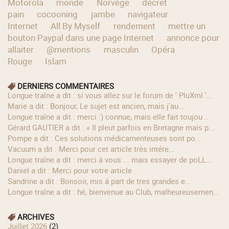
Motorola
monde
Norvège
décret
pain
cocooning
jambe
navigateur
Internet
All By Myself
rendement
mettre un
bouton Paypal dans une page Internet
annonce pour
allaiter
@mentions
masculin
Opéra
Rouge
Islam
DERNIERS COMMENTAIRES
longue traîne a dit : si vous allez sur le forum de ' PluXml '...
Marie a dit : Bonjour, Le sujet est ancien, mais j'au...
longue traîne a dit : merci :) connue, mais elle fait toujou...
Gérard GAUTIER a dit : « Il pleut parfois en Bretagne mais p...
Pompe a dit : Ces solutions médicamenteuses sont po...
Vacuum a dit : Merci pour cet article très intére...
longue traîne a dit : merci à vous ... mais essayer de poLL...
Daniel a dit : Merci pour votre article
Sandrine a dit : Bonsoir, mis á part de tres grandes e...
longue traîne a dit : hé, bienvenue au Club, malheureusemen...
ARCHIVES
juillet 2026
(2)