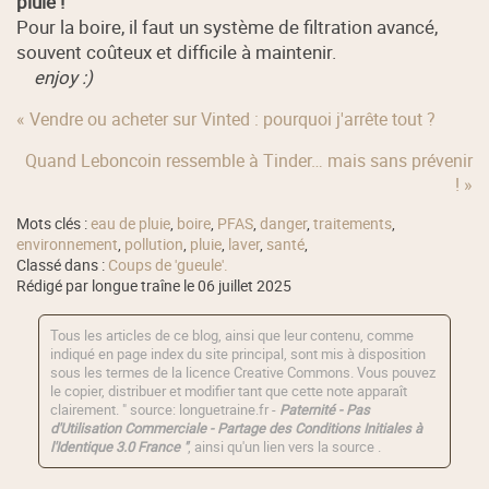
pluie !
Pour la boire, il faut un système de filtration avancé,
souvent coûteux et difficile à maintenir.
enjoy :)
« Vendre ou acheter sur Vinted : pourquoi j'arrête tout ?
Quand Leboncoin ressemble à Tinder… mais sans prévenir
! »
Mots clés :
eau de pluie
,
boire
,
PFAS
,
danger
,
traitements
,
environnement
,
pollution
,
pluie
,
laver
,
santé
,
Classé dans :
Coups de 'gueule'.
Rédigé par longue traîne le 06 juillet 2025
Tous les articles de ce blog, ainsi que leur contenu, comme
indiqué en page index du site principal, sont mis à disposition
sous les termes de la licence
Creative Commons
. Vous pouvez
le copier, distribuer et modifier tant que cette note apparaît
clairement. " source: longuetraine.fr -
Paternité - Pas
d'Utilisation Commerciale - Partage des Conditions Initiales à
l'Identique 3.0 France "
, ainsi qu'un lien vers la source .