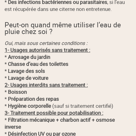
*
Des infections bactériennes ou parasitaires
, si l’eau
est récupérée dans une citerne non entretenue.
Peut-on quand même utiliser l’eau de
pluie chez soi ?
Oui, mais sous certaines conditions :
1- Usages autorisés sans traitement :
*
Arrosage du jardin
*
Chasse d’eau des toilettes
*
Lavage des sols
*
Lavage de voiture
2- Usages interdits sans traitement :
*
Boisson
*
Préparation des repas
*
Hygiène corporelle
(sauf si traitement certifié)
3- Traitement possible pour potabilisation :
*
Filtration mécanique + charbon actif + osmose
inverse
*
Désinfection UV ou par ozone