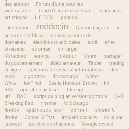
déclaration
Forum d'aide pour les
webmasters
fond d'écran sur mesure
tendances
artistiques
LIFETEC
peur de
médecin
l'abstention
Gaston Lagaffe
le
nu en noir et blanc
nouveaux noms de
domaines
élections municipales
actif
effet
chirurgie
streisand
stromae
réfractive
service
intérieur
Spurs
partager
du gouvernement
vidéo amateur
Tinder
trading
en ligne
solutions de sécurité informatique
dire
merci
algoritme
dramaturge
Walter
White
loi Pinel
Sasha Houston Brown
kit
R18
opération au laser
blocage
url
BAC
script de blog en version portable
DVD
télécharger
Breaking Bad
rihanna
firefox
portrait
épilation au laser
priorité à
droite
Conseil d’État
implant oculaire
colis par
la poste
paroles de chansons
Google revend