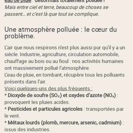
eau de pluie
:
désormais totalement polluée !
Mais entre ciel et terre, beaucoup de choses se
passent… et c’est là que tout se complique.
Une atmosphère polluée : le cœur du
problème.
L’air que nous respirons n’est plus aussi pur qu’il y a un
siècle. Industrie, agriculture, circulation automobile,
chauffage au bois ou au fioul : nos activités humaines
ont massivement pollué l’atmosphère.
L’eau de pluie, en tombant, récupère tous les polluants
présents dans l’air.
Voici quelques-uns des plus fréquents :
*
Dioxyde de soufre (SO₂) et oxydes d’azote (NOₓ)
:
provoquent les pluies acides.
*
Pesticides et particules agricoles
: transportées par
le vent.
*
Métaux lourds (plomb, mercure, arsenic, cadmium)
:
issus des industries.