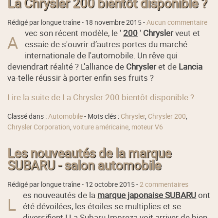
La Chrysler 200 bientôt disponible ?
Rédigé par longue traîne -
18 novembre 2015
-
Aucun commentaire
vec son récent modèle, le '
200
'
Chrysler
veut et
A
essaie de s'ouvrir d’autres portes du marché
internationale de l'automobile. Un rêve qui
deviendrait réalité ? L'alliance de
Chrysler
et de
Lancia
va-telle réussir à porter enfin ses fruits ?
Lire la suite de La Chrysler 200 bientôt disponible ?
Classé dans :
Automobile
- Mots clés :
Chrysler
,
Chrysler 200
,
Chrysler Corporation
,
voiture américaine
,
moteur V6
Les nouveautés de la marque
SUBARU - salon automobile
Rédigé par longue traîne -
12 octobre 2015
-
2 commentaires
es nouveautés de la
marque japonaise SUBARU
ont
L
été dévoilées, les étoiles se multiplies et se
diversifient ! La Subaru Impreza voit arriver de bien