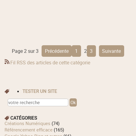
Page 2 sur 3
précédente
1
2
3
suivante
Fil RSS des articles de cette catégorie
TESTER UN SITE
CATÉGORIES
Créations Numériques
(74)
Référencement efficace
(165)
Google Yahoo Bing et autres
(66)