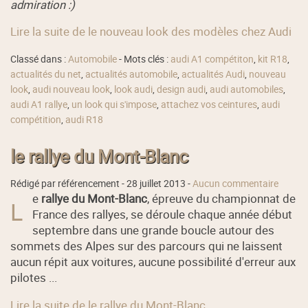
admiration :)
Lire la suite de le nouveau look des modèles chez Audi
Classé dans :
Automobile
- Mots clés :
audi A1 compétiton
,
kit R18
,
actualités du net
,
actualités automobile
,
actualités Audi
,
nouveau
look
,
audi nouveau look
,
look audi
,
design audi
,
audi automobiles
,
audi A1 rallye
,
un look qui s'impose
,
attachez vos ceintures
,
audi
compétition
,
audi R18
le rallye du Mont-Blanc
Rédigé par référencement -
28 juillet 2013
-
Aucun commentaire
e
rallye du Mont-Blanc
, épreuve du championnat de
L
France des rallyes, se déroule chaque année début
septembre dans une grande boucle autour des
sommets des Alpes sur des parcours qui ne laissent
aucun répit aux voitures, aucune possibilité d'erreur aux
pilotes ...
Lire la suite de le rallye du Mont-Blanc