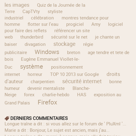
les images
Quiz de la Journée de la
Terre
CapTVty
styliste
industriel
célébration
montres tendance pour
homme
flotter sur l'eau
progiciel
Amy
logiciel
pour faire des reflets
référencer un site
web
thunderbird
sécurité sur le net
je chante un
stockage
baiser
divagation
régie
Windows
publicitaire
breton
age tendre et tete de
bois
Eugène Emmanuel Viollet-le-
système
Duc
positionnement
droits
internet
horreur
TOP 10 2013 sur Google
sécurité internet
d'auteur
charpentien
bonne
humeur
devenir mentaliste
Blanche-
Neige
forex
charlie-hebdo
HAS
exposition au
Firefox
Grand Palais
DERNIERS COMMENTAIRES
longue traîne a dit : si vous allez sur le forum de ' PluXml '...
Marie a dit : Bonjour, Le sujet est ancien, mais j'au...