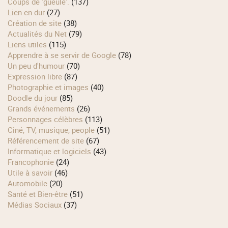
Coups de 'gueule'.
(137)
Lien en dur
(27)
Création de site
(38)
Actualités du Net
(79)
Liens utiles
(115)
Apprendre à se servir de Google
(78)
Un peu d'humour
(70)
Expression libre
(87)
Photographie et images
(40)
Doodle du jour
(85)
Grands événements
(26)
Personnages célèbres
(113)
Ciné, TV, musique, people
(51)
Référencement de site
(67)
Informatique et logiciels
(43)
Francophonie
(24)
Utile à savoir
(46)
Automobile
(20)
Santé et Bien-être
(51)
Médias Sociaux
(37)