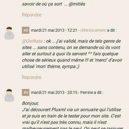
savoir de où ça sort ... @mitiés
Répondre
#8
mardi 21 mai 2013 - 12:21
-
référencement
a dit :
@GoWata
: ok ... j'ai validé, mais de tels genre de
sites ... sans contenu, on se demande où ils vont
aller et surtout à quoi ils servent ^^ fais quelque
chose de sérieux quand même !!! et 'merci' d'avoir
utilisé 'mon' thème, sympa ;)
Répondre
#9
mardi 21 mai 2013 - 20:15
- Perrine a dit :
Bonjour,
J'ai découvert Pluxml via un annuaire qui l'utilise
et je suis en train de le tester pour mon site. C'est
vrai qu'il n'est pas très connu, mais il n'est
malheureusement pas le seul. On peut se rassurer