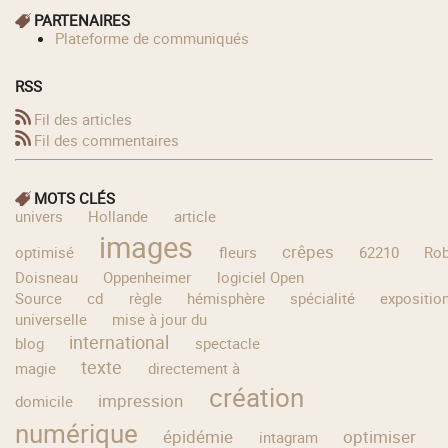
PARTENAIRES
Plateforme de communiqués
RSS
Fil des articles
Fil des commentaires
MOTS CLÉS
univers
Hollande
article
images
crêpes
optimisé
fleurs
62210
Rob
Doisneau
Oppenheimer
logiciel Open
Source
cd
règle
hémisphère
spécialité
expositio
universelle
mise à jour du
international
blog
spectacle
texte
magie
directement à
création
impression
domicile
numérique
épidémie
optimiser
intagram