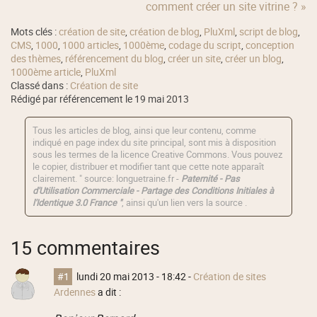
comment créer un site vitrine ? »
Mots clés :
création de site
,
création de blog
,
PluXml
,
script de blog
,
CMS
,
1000
,
1000 articles
,
1000ème
,
codage du script
,
conception
des thèmes
,
référencement du blog
,
créer un site
,
créer un blog
,
1000ème article
,
PluXml
Classé dans :
Création de site
Rédigé par référencement le 19 mai 2013
Tous les articles de blog, ainsi que leur contenu, comme
indiqué en page index du site principal, sont mis à disposition
sous les termes de la licence
Creative Commons
. Vous pouvez
le copier, distribuer et modifier tant que cette note apparaît
clairement. " source: longuetraine.fr -
Paternité - Pas
d'Utilisation Commerciale - Partage des Conditions Initiales à
l'Identique 3.0 France "
, ainsi qu'un lien vers la source .
15 commentaires
#1
lundi 20 mai 2013 - 18:42
-
Création de sites
Ardennes
a dit :