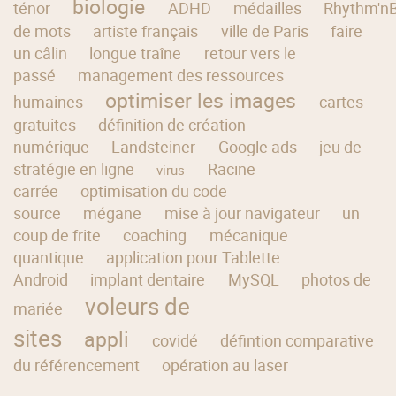
biologie
ténor
ADHD
médailles
Rhythm'nB
de mots
artiste français
ville de Paris
faire
un câlin
longue traîne
retour vers le
passé
management des ressources
optimiser les images
humaines
cartes
gratuites
définition de création
numérique
Landsteiner
Google ads
jeu de
stratégie en ligne
Racine
virus
carrée
optimisation du code
source
mégane
mise à jour navigateur
un
coup de frite
coaching
mécanique
quantique
application pour Tablette
Android
implant dentaire
MySQL
photos de
voleurs de
mariée
sites
appli
covidé
défintion comparative
du référencement
opération au laser