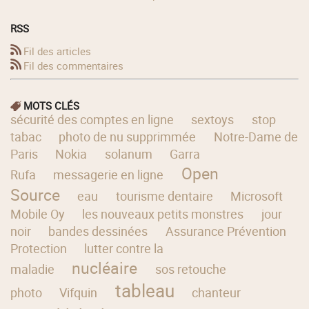
RSS
Fil des articles
Fil des commentaires
MOTS CLÉS
sécurité des comptes en ligne
sextoys
stop
tabac
photo de nu supprimmée
Notre-Dame de
Paris
Nokia
solanum
Garra
Open
Rufa
messagerie en ligne
Source
eau
tourisme dentaire
Microsoft
Mobile Oy
les nouveaux petits monstres
jour
noir
bandes dessinées
Assurance Prévention
Protection
lutter contre la
nucléaire
maladie
sos retouche
tableau
photo
Vifquin
chanteur