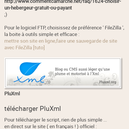
http://www.commentcamarche.net/faq/1624-choisir-
un-hebergeur-gratuit-ou-payant
;)
Pour le logiciel FTP, choisissez de préférence ' FileZilla ',
la boite à outils simple et efficace :
mettre son site en ligne,faire une sauvegarde de site
avec FileZilla [tuto]
PluXml
télécharger PluXml
Pour télécharger le script, rien de plus simple ...
en direct sur le site ( en français ! ) officiel :