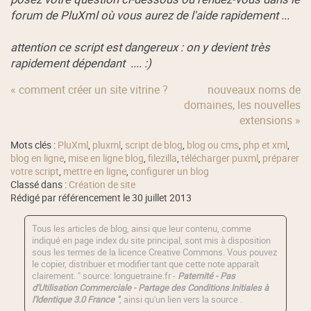
forum de PluXml où vous aurez de l'aide rapidement ...
attention ce script est dangereux : on y devient très
rapidement dépendant .... :)
« comment créer un site vitrine ?
nouveaux noms de
domaines, les nouvelles
extensions »
Mots clés :
PluXml
,
pluxml
,
script de blog
,
blog ou cms
,
php et xml
,
blog en ligne
,
mise en ligne blog
,
filezilla
,
télécharger puxml
,
préparer
votre script
,
mettre en ligne
,
configurer un blog
Classé dans :
Création de site
Rédigé par référencement le 30 juillet 2013
Tous les articles de blog, ainsi que leur contenu, comme
indiqué en page index du site principal, sont mis à disposition
sous les termes de la licence
Creative Commons
. Vous pouvez
le copier, distribuer et modifier tant que cette note apparaît
clairement. " source: longuetraine.fr -
Paternité - Pas
d'Utilisation Commerciale - Partage des Conditions Initiales à
l'Identique 3.0 France "
, ainsi qu'un lien vers la source .