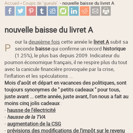
Accueil
-
Coups de 'gueule'.
-
nouvelle baisse du livret A
nouvelle baisse du livret A
our la
deuxième fois
cette année le
livret A
subit sa
P
seconde
baisse
qui confirme un record
historique
(1.25%), le plus bas depuis 2009. Indicateur du
poumon économique français, il ne respire plus du tout
avec la canicule financière provoquée par la crise,
l'inflation et les spéculations ...
Mois d'août et départ en vacances des politiques, sont
toujours synonymes de " petits cadeaux " pour tous,
juste avant ... cette année, juste avant, l'on nous a fait au
moins cinq jolis cadeaux
:
-
hausse de l'électricité
-
hausse de la TVA
-
augmentation de la CSG
-
prévisions des modifications de l'impôt sur le revenu