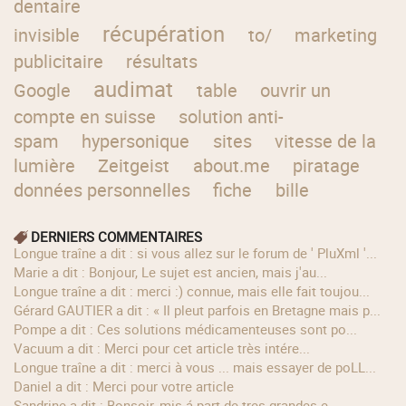
dentaire
récupération
invisible
to/
marketing
publicitaire
résultats
audimat
Google
table
ouvrir un
compte en suisse
solution anti-
spam
hypersonique
sites
vitesse de la
lumière
Zeitgeist
about.me
piratage
données personnelles
fiche
bille
DERNIERS COMMENTAIRES
longue traîne a dit : si vous allez sur le forum de ' PluXml '...
Marie a dit : Bonjour, Le sujet est ancien, mais j'au...
longue traîne a dit : merci :) connue, mais elle fait toujou...
Gérard GAUTIER a dit : « Il pleut parfois en Bretagne mais p...
Pompe a dit : Ces solutions médicamenteuses sont po...
Vacuum a dit : Merci pour cet article très intére...
longue traîne a dit : merci à vous ... mais essayer de poLL...
Daniel a dit : Merci pour votre article
Sandrine a dit : Bonsoir, mis á part de tres grandes e...