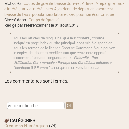
Mots clés :
coups de gueule
,
baisse du livret A
,
livret A
,
épargne
,
taux
d'intérêt
,
taux d'intérêt livret A
,
cadeau de départ en vacances
,
baisse du taux
,
populations laborieuses
,
poumon économique
Classé dans :
Coups de 'gueule'.
Rédigé par référencement le 01 août 2013
Tous les articles de blog, ainsi que leur contenu, comme
indiqué en page index du site principal, sont mis à disposition
sous les termes de la licence
Creative Commons
. Vous pouvez
le copier, distribuer et modifier tant que cette note apparaît
clairement. " source: longuetraine.fr -
Paternité - Pas
d'Utilisation Commerciale - Partage des Conditions Initiales à
l'Identique 3.0 France "
, ainsi qu'un lien vers la source .
Les commentaires sont fermés.
CATÉGORIES
Créations Numériques
(74)