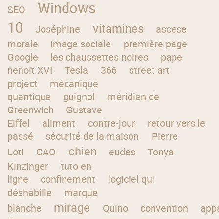
Windows
SEO
10
vitamines
Joséphine
ascese
morale
image sociale
première page
Google
les chaussettes noires
pape
nenoit XVI
Tesla
366
street art
project
mécanique
quantique
guignol
méridien de
Greenwich
Gustave
Eiffel
aliment
contre-jour
retour vers le
passé
sécurité de la maison
Pierre
chien
Loti
CAO
eudes
Tonya
Kinzinger
tuto en
ligne
confinement
logiciel qui
déshabille
marque
mirage
blanche
Quino
convention
appa