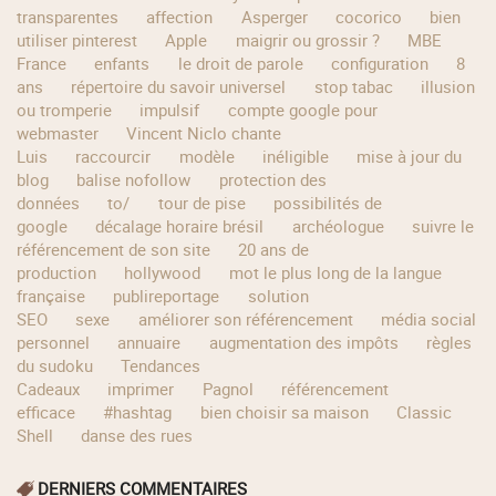
transparentes
affection
Asperger
cocorico
bien
utiliser pinterest
Apple
maigrir ou grossir ?
MBE
France
enfants
le droit de parole
configuration
8
ans
répertoire du savoir universel
stop tabac
illusion
ou tromperie
impulsif
compte google pour
webmaster
Vincent Niclo chante
Luis
raccourcir
modèle
inéligible
mise à jour du
blog
balise nofollow
protection des
données
to/
tour de pise
possibilités de
google
décalage horaire brésil
archéologue
suivre le
référencement de son site
20 ans de
production
hollywood
mot le plus long de la langue
française
publireportage
solution
SEO
sexe
améliorer son référencement
média social
personnel
annuaire
augmentation des impôts
règles
du sudoku
Tendances
Cadeaux
imprimer
Pagnol
référencement
efficace
#hashtag
bien choisir sa maison
Classic
Shell
danse des rues
DERNIERS COMMENTAIRES