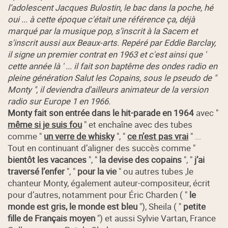
l’adolescent Jacques Bulostin, le bac dans la poche, hé
oui ... à cette époque c'était une référence ça, déjà
marqué par la musique pop, s’inscrit à la Sacem et
s'inscrit aussi aux Beaux-arts. Repéré par Eddie Barclay,
il signe un premier contrat en 1963 et c'est ainsi que '
cette année là ' ... il fait son baptême des ondes radio en
pleine génération Salut les Copains, sous le pseudo de "
Monty ", il deviendra d'ailleurs animateur de la version
radio sur Europe 1 en 1966.
Monty fait son entrée dans le hit-parade en 1964
avec "
même si je suis fou
" et enchaîne avec des tubes
comme "
un verre de whisky
", "
ce n’est pas vrai
" ...
Tout en continuant d’aligner des succès comme "
bientôt les vacances
", "
la devise des copains
", "
j’ai
traversé l’enfer
", "
pour la vie
" ou autres tubes ,le
chanteur Monty, également auteur-compositeur, écrit
pour d’autres, notamment pour Éric Charden ( "
le
monde est gris, le monde est bleu
"), Sheila ( "
petite
fille de Français moyen
") et aussi Sylvie Vartan, France