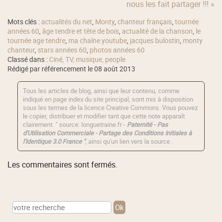
nous les fait partager !!! »
Mots clés :
actualités du net
,
Monty
,
chanteur français
,
tournée
années 60
,
âge tendre et tête de bois
,
actualité de la chanson
,
le
tournée age tendre
,
ma chaîne youtube
,
jacques bulostin
,
monty
chanteur
,
stars années 60
,
photos années 60
Classé dans :
Ciné, TV, musique, people
Rédigé par référencement le 08 août 2013
Tous les articles de blog, ainsi que leur contenu, comme
indiqué en page index du site principal, sont mis à disposition
sous les termes de la licence
Creative Commons
. Vous pouvez
le copier, distribuer et modifier tant que cette note apparaît
clairement. " source: longuetraine.fr -
Paternité - Pas
d'Utilisation Commerciale - Partage des Conditions Initiales à
l'Identique 3.0 France "
, ainsi qu'un lien vers la source .
Les commentaires sont fermés.