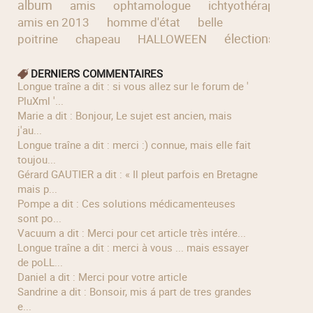
album
amis
ophtamologue
ichtyothérapie
v
amis en 2013
homme d'état
belle
élections
poitrine
chapeau
HALLOWEEN
DERNIERS COMMENTAIRES
longue traîne a dit : si vous allez sur le forum de '
PluXml '...
Marie a dit : Bonjour, Le sujet est ancien, mais
j'au...
longue traîne a dit : merci :) connue, mais elle fait
toujou...
Gérard GAUTIER a dit : « Il pleut parfois en Bretagne
mais p...
Pompe a dit : Ces solutions médicamenteuses
sont po...
Vacuum a dit : Merci pour cet article très intére...
longue traîne a dit : merci à vous ... mais essayer
de poLL...
Daniel a dit : Merci pour votre article
Sandrine a dit : Bonsoir, mis á part de tres grandes
e...