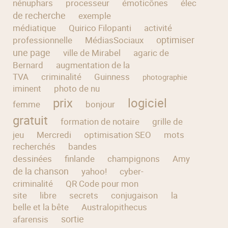
nénuphars
processeur
émoticônes
électorat
de recherche
exemple
médiatique
Quirico Filopanti
activité
optimiser
professionnelle
MédiasSociaux
une page
ville de Mirabel
agaric de
Bernard
augmentation de la
TVA
criminalité
Guinness
désinst
photographie
iminent
photo de nu
prix
logiciel
femme
bonjour
gratuit
formation de notaire
grille de
jeu
Mercredi
optimisation SEO
mots
recherchés
bandes
actual
dessinées
finlande
champignons
Amy
de la chanson
yahoo!
cyber-
criminalité
QR Code pour mon
site
libre
secrets
conjugaison
la
belle et la bête
Australopithecus
sortie
afarensis