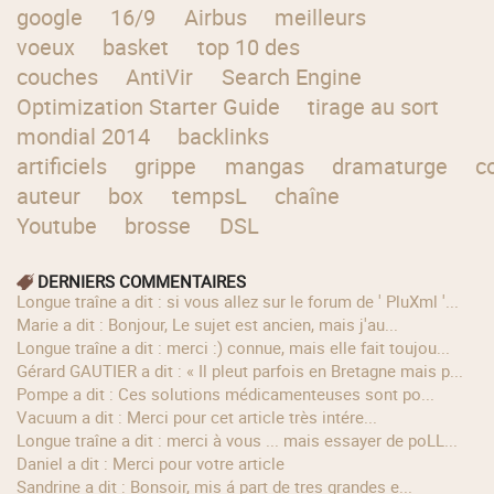
google
16/9
Airbus
meilleurs
voeux
basket
top 10 des
couches
AntiVir
Search Engine
Optimization Starter Guide
tirage au sort
mondial 2014
backlinks
artificiels
grippe
mangas
dramaturge
c
auteur
box
tempsL
chaîne
Youtube
brosse
DSL
DERNIERS COMMENTAIRES
longue traîne a dit : si vous allez sur le forum de ' PluXml '...
Marie a dit : Bonjour, Le sujet est ancien, mais j'au...
longue traîne a dit : merci :) connue, mais elle fait toujou...
Gérard GAUTIER a dit : « Il pleut parfois en Bretagne mais p...
Pompe a dit : Ces solutions médicamenteuses sont po...
Vacuum a dit : Merci pour cet article très intére...
longue traîne a dit : merci à vous ... mais essayer de poLL...
Daniel a dit : Merci pour votre article
Sandrine a dit : Bonsoir, mis á part de tres grandes e...