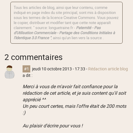
Tous les articles de blog, ainsi que leur contenu, comme
indiqué en page index du site principal, sont mis à disposition
sous les termes de la licence
Creative Commons
. Vous pouvez
le copier, distribuer et modifier tant que cette note apparaît
clairement. " source: longuetraine.fr -
Paternité - Pas
d'Utilisation Commerciale - Partage des Conditions Initiales à
l'Identique 3.0 France "
, ainsi qu'un lien vers la source .
2 commentaires
#1
jeudi 10 octobre 2013 - 17:33
-
Rédaction article blog
a dit :
Merci à vous de m'avoir fait confiance pour la
rédaction de cet article, et je suis content qu'il soit
apprécié ^^
Un peu court certes, mais l'offre était de 200 mots
:)
Au plaisir d'écrire pour vous !