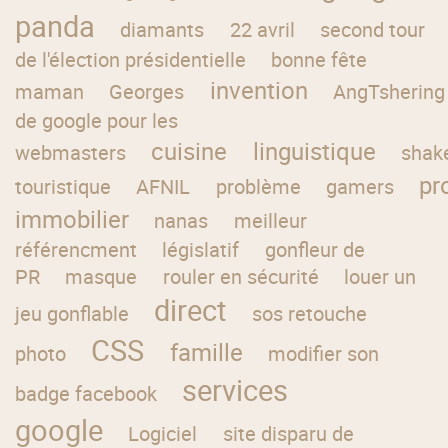
panda
diamants
22 avril
second tour
de l'élection présidentielle
bonne fête
invention
maman
Georges
AngTshering
de google pour les
cuisine
linguistique
webmasters
shak
pr
touristique
AFNIL
problème
gamers
immobilier
nanas
meilleur
référencment
législatif
gonfleur de
PR
masque
rouler en sécurité
louer un
direct
jeu gonflable
sos retouche
CSS
famille
photo
modifier son
services
badge facebook
google
Logiciel
site disparu de