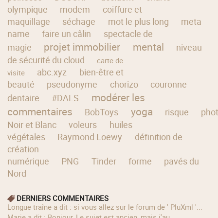
olympique
modem
coiffure et
maquillage
séchage
mot le plus long
meta
name
faire un câlin
spectacle de
projet immobilier
mental
magie
niveau
de sécurité du cloud
carte de
abc.xyz
bien-être et
visite
beauté
pseudonyme
chorizo
couronne
modérer les
dentaire
#DALS
commentaires
yoga
BobToys
risque
pho
Noir et Blanc
voleurs
huiles
végétales
Raymond Loewy
définition de
création
numérique
PNG
Tinder
forme
pavés du
Nord
DERNIERS COMMENTAIRES
longue traîne a dit : si vous allez sur le forum de ' PluXml '...
Marie a dit : Bonjour, Le sujet est ancien, mais j'au...