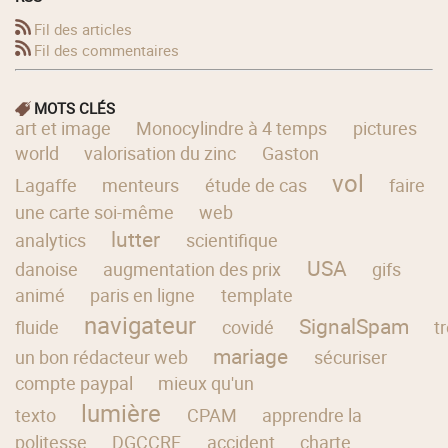
Fil des articles
Fil des commentaires
MOTS CLÉS
art et image
Monocylindre à 4 temps
pictures
world
valorisation du zinc
Gaston
vol
Lagaffe
menteurs
étude de cas
faire
une carte soi-même
web
lutter
analytics
scientifique
USA
danoise
augmentation des prix
gifs
animé
paris en ligne
template
navigateur
SignalSpam
fluide
covidé
t
mariage
un bon rédacteur web
sécuriser
compte paypal
mieux qu'un
lumière
texto
CPAM
apprendre la
politesse
DGCCRF
accident
charte