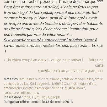
comme une ' tache ' posée sur l'image de la marque ???
Peut-être même sera-t-il obligé, si cela ne froisse pas
trop son 'ego' de faire publiquement des excuses, tout
comme la marque ' Nike ' avait dû le faire après avoir
provoqué une levée de boucliers de la part des habitants
de l'île de Samoa, lors d'une récente ' inspiration' pour
une nouvelle gamme de vêtements ?
...
Si le pouvoir reste très souvent aux " médias " reste à
savoir quels sont les médias les plus puissants
... hé oui
:)
« Un chien coupé en deux ! - oui ça peut arriver !
faire une
carte
d'invitation à un anniversaire gratuite »
Mots clés :
actualités sur le net
,
Chanel
,
défilé de mode
,
Dallas
,
défilé
de mode à dallas
,
Karl Lagerfeld
,
le défilé Channel
,
métiers d'art
,
amérindiens
,
indiens d'Amérique
,
Sasha Houston Brown
,
caricatures offensantes
Classé dans :
Ciné, TV, musique, people
Rédigé par référencement le 13 décembre 2013