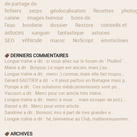
de partage de
fichiers
serps
géolocalisation
Recettes
photog
canine
images humour
boire de
conseils et
l'eau
broderie
dossier
Restore
astuces
sanguin
fantastique
astuces
véhicule
SEO
maroc
NoScript
émoticônes
DERNIERS COMMENTAIRES
longue traîne a dit : si vous allez sur le forum de ' PluXml '...
Marie a dit : Bonjour, Le sujet est ancien, mais j'au...
longue traîne a dit : merci :) connue, mais elle fait toujou...
Gérard GAUTIER a dit : « Il pleut parfois en Bretagne mais p...
Pompe a dit : Ces solutions médicamenteuses sont po...
Vacuum a dit : Merci pour cet article très intére...
longue traîne a dit : merci à vous ... mais essayer de poLL...
Daniel a dit : Merci pour votre article
Sandrine a dit : Bonsoir, mis á part de tres grandes e...
longue traîne a dit : hé, bienvenue au Club, malheureusemen...
ARCHIVES