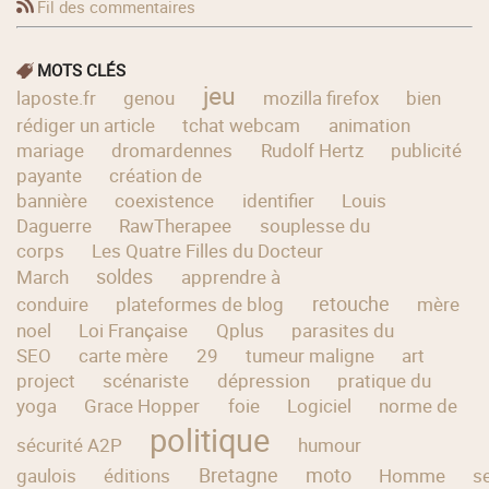
Fil des commentaires
MOTS CLÉS
jeu
laposte.fr
genou
mozilla firefox
bien
rédiger un article
tchat webcam
animation
mariage
dromardennes
Rudolf Hertz
publicité
payante
création de
bannière
coexistence
identifier
Louis
Daguerre
RawTherapee
souplesse du
corps
Les Quatre Filles du Docteur
soldes
March
apprendre à
retouche
conduire
plateformes de blog
mère
noel
Loi Française
Qplus
parasites du
SEO
carte mère
29
tumeur maligne
art
project
scénariste
dépression
pratique du
yoga
Grace Hopper
foie
Logiciel
norme de
politique
sécurité A2P
humour
Bretagne
moto
gaulois
éditions
Homme
s