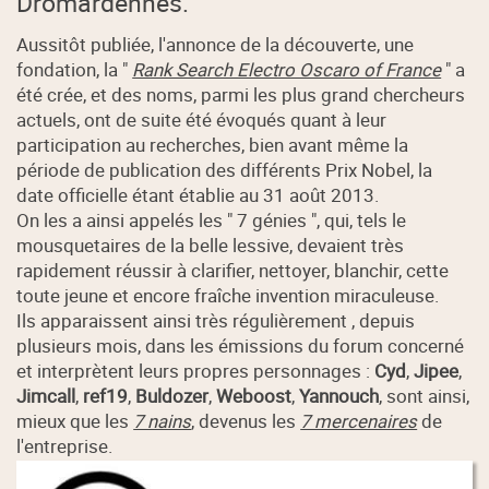
Dromardennes.
Aussitôt publiée, l'annonce de la découverte, une
fondation, la "
Rank Search Electro Oscaro of France
" a
été crée, et des noms, parmi les plus grand chercheurs
actuels, ont de suite été évoqués quant à leur
participation au recherches, bien avant même la
période de publication des différents Prix Nobel, la
date officielle étant établie au 31 août 2013.
On les a ainsi appelés les " 7 génies ", qui, tels le
mousquetaires de la belle lessive, devaient très
rapidement réussir à clarifier, nettoyer, blanchir, cette
toute jeune et encore fraîche invention miraculeuse.
Ils apparaissent ainsi très régulièrement , depuis
plusieurs mois, dans les émissions du forum concerné
et interprètent leurs propres personnages :
Cyd
,
Jipee
,
Jimcall
,
ref19
,
Buldozer
,
Weboost
,
Yannouch
, sont ainsi,
mieux que les
7 nains
, devenus les
7 mercenaires
de
l'entreprise.