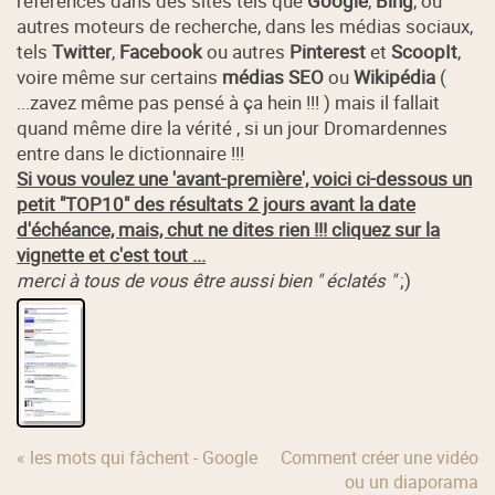
références dans des sites tels que
Google
,
Bing
, ou
autres moteurs de recherche, dans les médias sociaux,
tels
Twitter
,
Facebook
ou autres
Pinterest
et
ScoopIt
,
voire même sur certains
médias SEO
ou
Wikipédia
(
...zavez même pas pensé à ça hein !!! ) mais il fallait
quand même dire la vérité , si un jour Dromardennes
entre dans le dictionnaire !!!
Si vous voulez une 'avant-première', voici ci-dessous un
petit "TOP10" des résultats 2 jours avant la date
d'échéance, mais, chut ne dites rien !!! cliquez sur la
vignette et c'est tout ...
merci à tous de vous être aussi bien " éclatés "
;)
« les mots qui fâchent - Google
Comment créer une vidéo
ou un diaporama