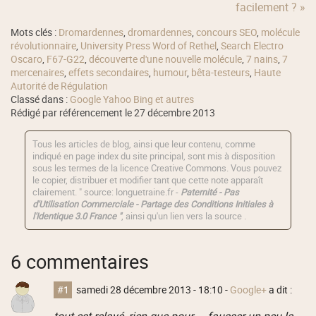
facilement ? »
Mots clés :
Dromardennes
,
dromardennes
,
concours SEO
,
molécule
révolutionnaire
,
University Press Word of Rethel
,
Search Electro
Oscaro
,
F67-G22
,
découverte d'une nouvelle molécule
,
7 nains
,
7
mercenaires
,
effets secondaires
,
humour
,
bêta-testeurs
,
Haute
Autorité de Régulation
Classé dans :
Google Yahoo Bing et autres
Rédigé par référencement le 27 décembre 2013
Tous les articles de blog, ainsi que leur contenu, comme
indiqué en page index du site principal, sont mis à disposition
sous les termes de la licence
Creative Commons
. Vous pouvez
le copier, distribuer et modifier tant que cette note apparaît
clairement. " source: longuetraine.fr -
Paternité - Pas
d'Utilisation Commerciale - Partage des Conditions Initiales à
l'Identique 3.0 France "
, ainsi qu'un lien vers la source .
6 commentaires
#1
samedi 28 décembre 2013 - 18:10
-
Google+
a dit :
tout est relayé, rien que pour ... fausser un peu la