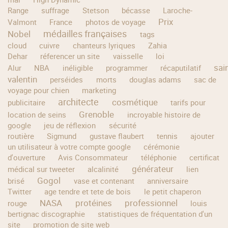
Range
suffrage
Stetson
bécasse
Laroche-
Prix
Valmont
France
photos de voyage
médailles françaises
Nobel
tags
cloud
cuivre
chanteurs lyriques
Zahia
Dehar
réferencer un site
vaisselle
loi
sai
Alur
NBA
inéligible
programmer
récaputilatif
valentin
perséides
morts
douglas adams
sac de
voyage pour chien
marketing
architecte
cosmétique
publicitaire
tarifs pour
Grenoble
location de seins
incroyable histoire de
google
jeu de réflexion
sécurité
routière
Sigmund
gustave flaubert
tennis
ajouter
un utilisateur à votre compte google
cérémonie
d'ouverture
Avis Consommateur
téléphonie
certificat
générateur
médical sur tweeter
alcalinité
lien
Gogol
brisé
vase et contenant
anniversaire
Twitter
age tendre et tete de bois
le petit chaperon
NASA
protéines
professionnel
rouge
louis
bertignac discographie
statistiques de fréquentation d'un
site
promotion de site web