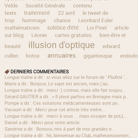
Velde
Société Générale
contenu
traitement
texte
22 avril
le tweet de
trop
hommage
chance
Leonhard Euler
solstice d'été
mathématicien
Loi Pinel
article
sur blog
Léonie
cartes gratuites
bien-être et
illusion d'optique
beauté
edward
annuaires
cullen
botox
gigantesque
endodo
DERNIERS COMMENTAIRES
longue traîne a dit : si vous allez sur le forum de ' PluXml '...
Marie a dit : Bonjour, Le sujet est ancien, mais j'au...
longue traîne a dit : merci :) connue, mais elle fait toujou...
Gérard GAUTIER a dit : « Il pleut parfois en Bretagne mais p...
Pompe a dit : Ces solutions médicamenteuses sont po...
Vacuum a dit : Merci pour cet article très intére...
longue traîne a dit : merci à vous ... mais essayer de poLL...
Daniel a dit : Merci pour votre article
Sandrine a dit : Bonsoir, mis á part de tres grandes e...
longue traîne a dit : hé, bienvenue au Club, malheureusemen...