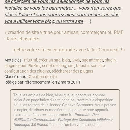
se chargera de vous les sélectionner, de vous les
installer, de vous les paramétrer ... vous n'en serez que
plus à l'aise et vous pourrez ainsi commencer au plus
vite à utiliser votre blog, ou votre site
... :)
« création de site vitrine pour artisan, commerçant ou PME
- tarifs et astuces
mettre votre site en conformité avec la loi, Comment ? »
Mots clés :
PluXml
,
créer un site
,
blog
,
CMS
,
site internet
,
plugin
,
plugins pour PluXml
,
script de blog
,
xml
,
booster son site
,
configuration des plugins
,
télécharger des plugins
Classé dans :
Création de site
Rédigé par référencement le 12 mars 2014
Tous les articles de blog, ainsi que leur contenu, comme
indiqué en page index du site principal, sont mis à disposition
sous les termes de la licence
Creative Commons
. Vous pouvez
le copier, distribuer et modifier tant que cette note apparaît
clairement. " source: longuetraine.fr -
Paternité - Pas
d'Utilisation Commerciale - Partage des Conditions Initiales à
l'Identique 3.0 France "
, ainsi qu'un lien vers la source .