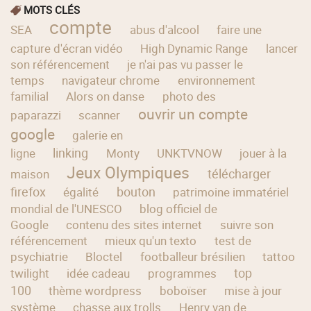
MOTS CLÉS
compte
SEA
abus d'alcool
faire une
capture d'écran vidéo
High Dynamic Range
lancer
son référencement
je n'ai pas vu passer le
temps
navigateur chrome
environnement
familial
Alors on danse
photo des
ouvrir un compte
paparazzi
scanner
google
galerie en
linking
ligne
Monty
UNKTVNOW
jouer à la
Jeux Olympiques
télécharger
maison
firefox
bouton
égalité
patrimoine immatériel
mondial de l'UNESCO
blog officiel de
Google
contenu des sites internet
suivre son
référencement
mieux qu'un texto
test de
psychiatrie
Bloctel
footballeur brésilien
tattoo
top
twilight
idée cadeau
programmes
100
thème wordpress
boboïser
mise à jour
système
chasse aux trolls
Henry van de