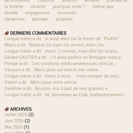
la femme
incarné
pourquoi voter ?
même pas
blonde
engagement
monstres
dangereux
partager
propreté
DERNIERS COMMENTAIRES
longue traîne a dit : si vous allez sur le forum de ' PluXml '...
Marie a dit : Bonjour, Le sujet est ancien, mais j'au...
longue traîne a dit : merci :) connue, mais elle fait toujou...
Gérard GAUTIER a dit : « Il pleut parfois en Bretagne mais p...
Pompe a dit : Ces solutions médicamenteuses sont po...
Vacuum a dit : Merci pour cet article très intére...
longue traîne a dit : merci à vous ... mais essayer de poLL...
Daniel a dit : Merci pour votre article
Sandrine a dit : Bonsoir, mis á part de tres grandes e...
longue traîne a dit : hé, bienvenue au Club, malheureusemen...
ARCHIVES
juillet 2026
(2)
juin 2026
(2)
mai 2026
(1)
avril 2026
(1)