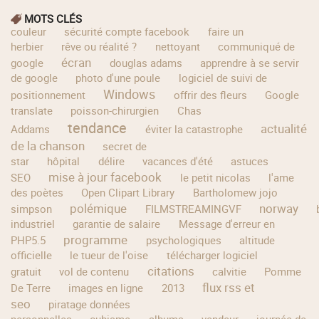
MOTS CLÉS
couleur
sécurité compte facebook
faire un
herbier
rêve ou réalité ?
nettoyant
communiqué de
écran
google
douglas adams
apprendre à se servir
de google
photo d'une poule
logiciel de suivi de
Windows
positionnement
offrir des fleurs
Google
translate
poisson-chirurgien
Chas
tendance
actualité
Addams
éviter la catastrophe
de la chanson
secret de
star
hôpital
délire
vacances d'été
astuces
mise à jour facebook
SEO
le petit nicolas
l'ame
des poètes
Open Clipart Library
Bartholomew jojo
polémique
norway
simpson
FILMSTREAMINGVF
industriel
garantie de salaire
Message d'erreur en
programme
PHP5.5
psychologiques
altitude
officielle
le tueur de l'oise
télécharger logiciel
citations
gratuit
vol de contenu
calvitie
Pomme
flux rss et
De Terre
images en ligne
2013
seo
piratage données
personnelles
cubisme
albums
vendeur
journée de