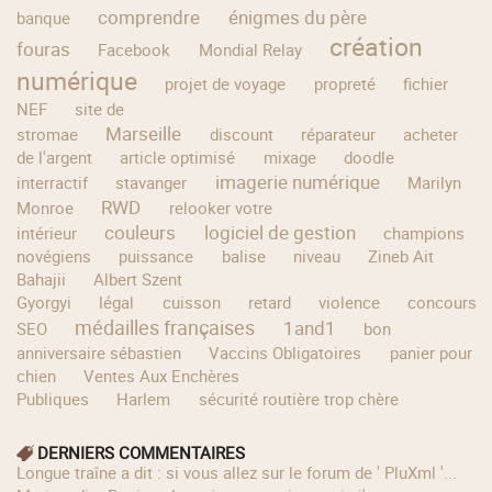
comprendre
énigmes du père
banque
création
fouras
Facebook
Mondial Relay
numérique
projet de voyage
propreté
fichier
NEF
site de
Marseille
stromae
discount
réparateur
acheter
de l'argent
article optimisé
mixage
doodle
imagerie numérique
interractif
stavanger
Marilyn
RWD
Monroe
relooker votre
couleurs
logiciel de gestion
intérieur
champions
novégiens
puissance
balise
niveau
Zineb Ait
Bahajii
Albert Szent
Gyorgyi
légal
cuisson
retard
violence
concours
médailles françaises
1and1
SEO
bon
anniversaire sébastien
Vaccins Obligatoires
panier pour
chien
Ventes Aux Enchères
Publiques
Harlem
sécurité routière trop chère
DERNIERS COMMENTAIRES
longue traîne a dit : si vous allez sur le forum de ' PluXml '...