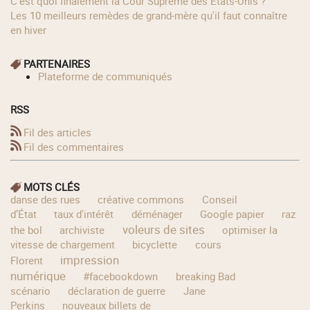
C'est quoi finalement la Cour Suprême des Etats-Unis ?
Les 10 meilleurs remèdes de grand-mère qu'il faut connaître
en hiver
PARTENAIRES
Plateforme de communiqués
RSS
Fil des articles
Fil des commentaires
MOTS CLÉS
danse des rues
créative commons
Conseil
d’État
taux d'intérêt
déménager
Google papier
raz
voleurs de sites
the bol
archiviste
optimiser la
vitesse de chargement
bicyclette
cours
impression
Florent
numérique
#facebookdown
breaking Bad
scénario
déclaration de guerre
Jane
Perkins
nouveaux billets de