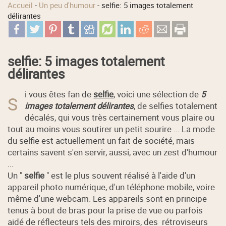
Accueil
-
Un peu d'humour
-
selfie: 5 images totalement
délirantes
selfie: 5 images totalement
délirantes
i vous êtes fan de
selfie
, voici une sélection de
5
S
images totalement délirantes
, de selfies totalement
décalés, qui vous très certainement vous plaire ou
tout au moins vous soutirer un petit sourire ... La mode
du selfie est actuellement un fait de société, mais
certains savent s'en servir, aussi, avec un zest d'humour
...
Un "
selfie
" est le plus souvent réalisé à l'aide d'un
appareil photo numérique, d'un téléphone mobile, voire
même d'une webcam. Les appareils sont en principe
tenus à bout de bras pour la prise de vue ou parfois
aidé de réflecteurs tels des miroirs, des rétroviseurs