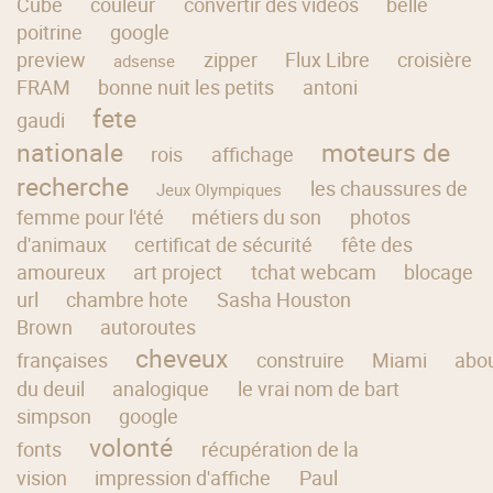
Cube
couleur
convertir des vidéos
belle
poitrine
google
preview
zipper
Flux Libre
croisière
adsense
FRAM
bonne nuit les petits
antoni
fete
gaudi
nationale
moteurs de
rois
affichage
recherche
les chaussures de
Jeux Olympiques
femme pour l'été
métiers du son
photos
d'animaux
certificat de sécurité
fête des
amoureux
art project
tchat webcam
blocage
url
chambre hote
Sasha Houston
Brown
autoroutes
cheveux
françaises
construire
Miami
abo
du deuil
analogique
le vrai nom de bart
simpson
google
volonté
fonts
récupération de la
vision
impression d'affiche
Paul