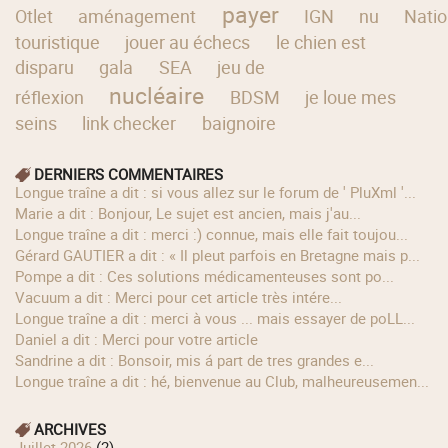
payer
Otlet
aménagement
IGN
nu
Natio
touristique
jouer au échecs
le chien est
disparu
gala
SEA
jeu de
nucléaire
réflexion
BDSM
je loue mes
seins
link checker
baignoire
DERNIERS COMMENTAIRES
longue traîne a dit : si vous allez sur le forum de ' PluXml '...
Marie a dit : Bonjour, Le sujet est ancien, mais j'au...
longue traîne a dit : merci :) connue, mais elle fait toujou...
Gérard GAUTIER a dit : « Il pleut parfois en Bretagne mais p...
Pompe a dit : Ces solutions médicamenteuses sont po...
Vacuum a dit : Merci pour cet article très intére...
longue traîne a dit : merci à vous ... mais essayer de poLL...
Daniel a dit : Merci pour votre article
Sandrine a dit : Bonsoir, mis á part de tres grandes e...
longue traîne a dit : hé, bienvenue au Club, malheureusemen...
ARCHIVES
juillet 2026
(2)