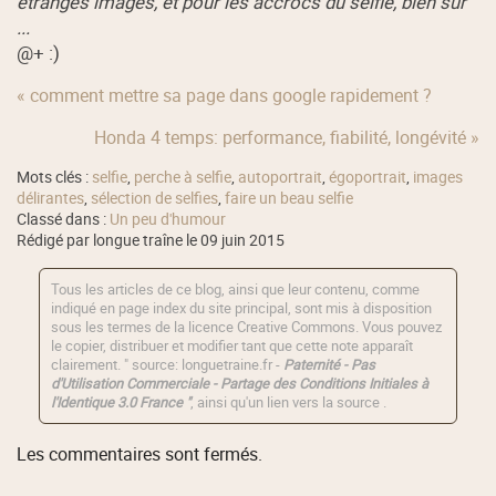
étranges images, et pour les accrocs du selfie, bien sûr
...
@+ :)
« comment mettre sa page dans google rapidement ?
Honda 4 temps: performance, fiabilité, longévité »
Mots clés :
selfie
,
perche à selfie
,
autoportrait
,
égoportrait
,
images
délirantes
,
sélection de selfies
,
faire un beau selfie
Classé dans :
Un peu d'humour
Rédigé par longue traîne le 09 juin 2015
Tous les articles de ce blog, ainsi que leur contenu, comme
indiqué en page index du site principal, sont mis à disposition
sous les termes de la licence
Creative Commons
. Vous pouvez
le copier, distribuer et modifier tant que cette note apparaît
clairement. " source: longuetraine.fr -
Paternité - Pas
d'Utilisation Commerciale - Partage des Conditions Initiales à
l'Identique 3.0 France "
, ainsi qu'un lien vers la source .
Les commentaires sont fermés.