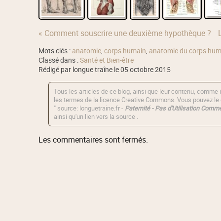
« Comment souscrire une deuxième hypothèque ?
Mots clés :
anatomie
,
corps humain
,
anatomie du corps hum
Classé dans :
Santé et Bien-être
Rédigé par longue traîne le 05 octobre 2015
Tous les articles de ce blog, ainsi que leur contenu, comme i
les termes de la licence
Creative Commons
. Vous pouvez le 
" source: longuetraine.fr -
Paternité - Pas d'Utilisation Commer
ainsi qu'un lien vers la source .
Les commentaires sont fermés.