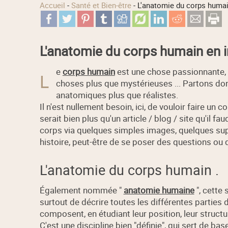
Accueil
-
Santé et Bien-être
-
L'anatomie du corps huma
L'anatomie du corps humain en
e
corps humain
est une chose passionnante,
L
choses plus que mystérieuses ... Partons d
anatomiques plus que réalistes.
Il n'est nullement besoin, ici, de vouloir faire un
serait bien plus qu'un article / blog / site qu'il fa
corps via quelques simples images, quelques sup
histoire, peut-être de se poser des questions ou 
L'anatomie du corps humain .
Également nommée "
anatomie humaine
", cette 
surtout de décrire toutes les différentes parties
composent, en étudiant leur position, leur structure,
C'est une discipline bien "définie", qui sert de 