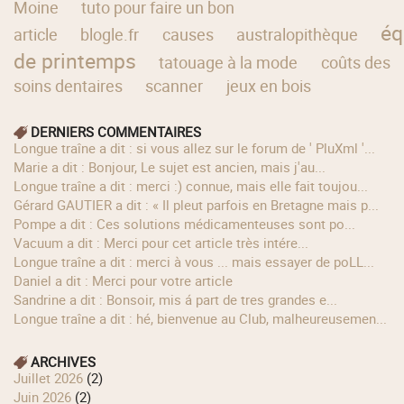
Moine
tuto pour faire un bon
éq
article
blogle.fr
causes
australopithèque
de printemps
tatouage à la mode
coûts des
soins dentaires
scanner
jeux en bois
DERNIERS COMMENTAIRES
longue traîne a dit : si vous allez sur le forum de ' PluXml '...
Marie a dit : Bonjour, Le sujet est ancien, mais j'au...
longue traîne a dit : merci :) connue, mais elle fait toujou...
Gérard GAUTIER a dit : « Il pleut parfois en Bretagne mais p...
Pompe a dit : Ces solutions médicamenteuses sont po...
Vacuum a dit : Merci pour cet article très intére...
longue traîne a dit : merci à vous ... mais essayer de poLL...
Daniel a dit : Merci pour votre article
Sandrine a dit : Bonsoir, mis á part de tres grandes e...
longue traîne a dit : hé, bienvenue au Club, malheureusemen...
ARCHIVES
juillet 2026
(2)
juin 2026
(2)