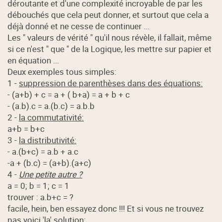
déroutante et d'une complexité incroyable de par les
débouchés que cela peut donner, et surtout que cela a
déjà donné et ne cesse de continuer ...
Les " valeurs de vérité " qu'il nous révèle, il fallait, même
si ce n'est " que " de la Logique, les mettre sur papier et
en équation ...
Deux exemples tous simples:
1 -
suppression de parenthèses dans des équations:
- (a+b) + c = a + ( b+a) = a + b + c
- (a.b).c = a.(b.c) = a.b.b
2 -
la commutativité:
a+b = b+c
3 -
la distributivité:
- a.(b+c) = a.b + a.c
-a + (b.c) = (a+b).(a+c)
4 -
Une petite autre ?
a = 0; b = 1; c = 1
trouver : a.b+c = ?
facile, hein, ben essayez donc !!! Et si vous ne trouvez
pas voici 'la' solution: