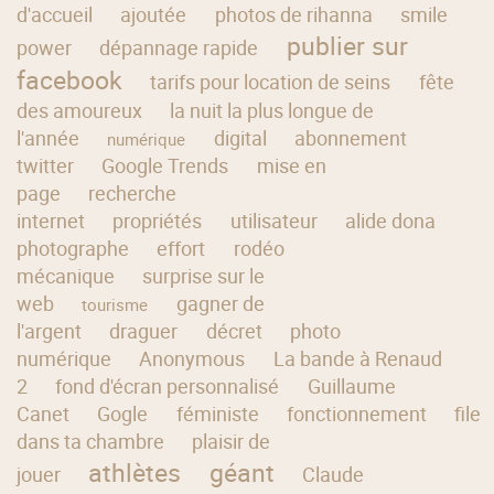
d'accueil
ajoutée
photos de rihanna
smile
publier sur
power
dépannage rapide
facebook
tarifs pour location de seins
fête
des amoureux
la nuit la plus longue de
l'année
digital
abonnement
numérique
twitter
Google Trends
mise en
page
recherche
internet
propriétés
utilisateur
alide dona
photographe
effort
rodéo
mécanique
surprise sur le
web
gagner de
tourisme
l'argent
draguer
décret
photo
numérique
Anonymous
La bande à Renaud
2
fond d'écran personnalisé
Guillaume
Canet
Gogle
féministe
fonctionnement
file
dans ta chambre
plaisir de
athlètes
géant
jouer
Claude