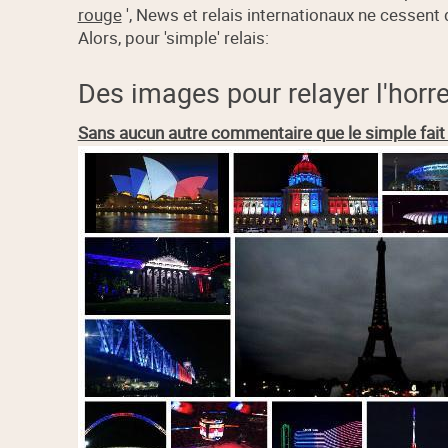
rouge
', News et relais internationaux ne cessent
Alors, pour 'simple' relais:
Des images pour relayer l'horr
Sans aucun autre commentaire que le simple fait 