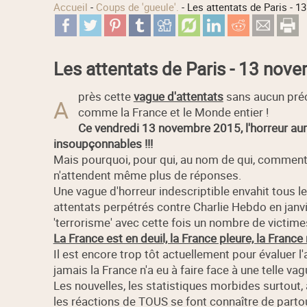
Accueil
-
Coups de 'gueule'.
-
Les attentats de Paris - 
Les attentats de Paris - 13 nov
près cette
vague d'attentats
sans aucun précé
A
comme la France et le Monde entier !
Ce vendredi 13 novembre 2015, l'horreur au
insoupçonnables !!!
Mais pourquoi, pour qui, au nom de qui, comment,
n'attendent même plus de réponses.
Une vague d'horreur indescriptible envahit tous l
attentats perpétrés contre Charlie Hebdo en janv
'terrorisme' avec cette fois un nombre de victim
La France est en deuil, la France pleure, la France
Il est encore trop tôt actuellement pour évaluer 
jamais la France n'a eu à faire face à une telle vag
Les nouvelles, les statistiques morbides surtout,
les réactions de TOUS se font connaître de parto