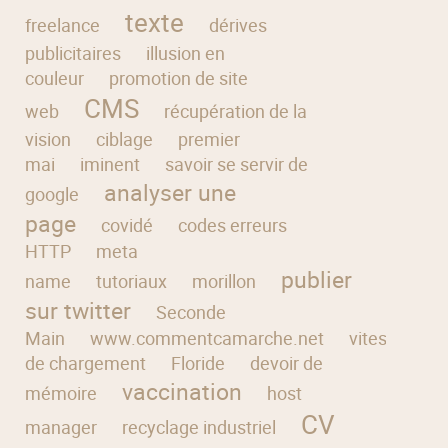
texte
freelance
dérives
publicitaires
illusion en
couleur
promotion de site
CMS
web
récupération de la
vision
ciblage
premier
mai
iminent
savoir se servir de
analyser une
google
page
covidé
codes erreurs
HTTP
meta
publier
name
tutoriaux
morillon
sur twitter
Seconde
Main
www.commentcamarche.net
vitesse
de chargement
Floride
devoir de
vaccination
mémoire
host
CV
manager
recyclage industriel