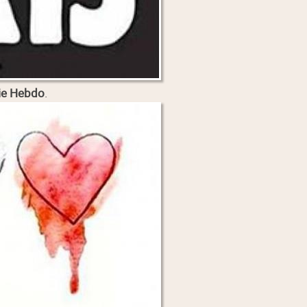
ie Hebdo
.