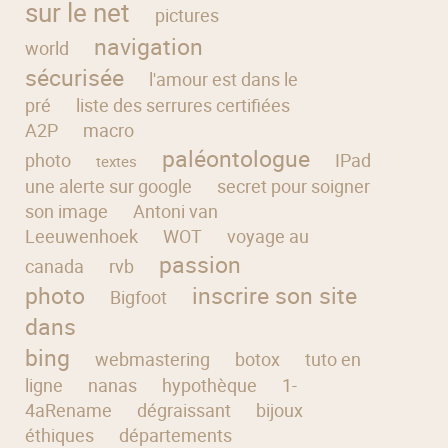
sur le net
pictures
navigation
world
sécurisée
l'amour est dans le
pré
liste des serrures certifiées
A2P
macro
paléontologue
photo
IPad
créer
textes
une alerte sur google
secret pour soigner
son image
Antoni van
Leeuwenhoek
WOT
voyage au
passion
canada
rvb
photo
inscrire son site
Bigfoot
dans
bing
webmastering
botox
tuto en
ligne
nanas
hypothèque
1-
4aRename
dégraissant
bijoux
éthiques
départements