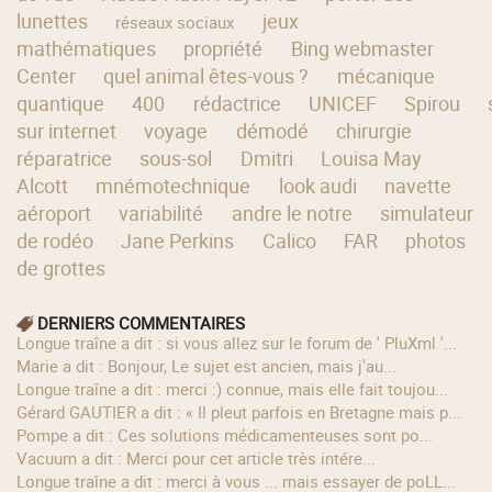
lunettes
jeux
réseaux sociaux
mathématiques
propriété
Bing webmaster
Center
quel animal êtes-vous ?
mécanique
quantique
400
rédactrice
UNICEF
Spirou
sur internet
voyage
démodé
chirurgie
réparatrice
sous-sol
Dmitri
Louisa May
Alcott
mnémotechnique
look audi
navette
aéroport
variabilité
andre le notre
simulateur
de rodéo
Jane Perkins
Calico
FAR
photos
de grottes
DERNIERS COMMENTAIRES
longue traîne a dit : si vous allez sur le forum de ' PluXml '...
Marie a dit : Bonjour, Le sujet est ancien, mais j'au...
longue traîne a dit : merci :) connue, mais elle fait toujou...
Gérard GAUTIER a dit : « Il pleut parfois en Bretagne mais p...
Pompe a dit : Ces solutions médicamenteuses sont po...
Vacuum a dit : Merci pour cet article très intére...
longue traîne a dit : merci à vous ... mais essayer de poLL...