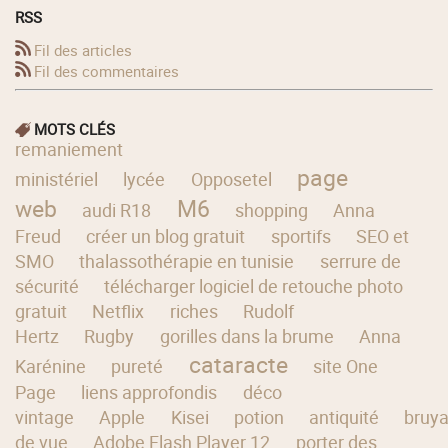
RSS
Fil des articles
Fil des commentaires
MOTS CLÉS
remaniement
page
ministériel
lycée
Opposetel
web
M6
audi R18
shopping
Anna
Freud
créer un blog gratuit
sportifs
SEO et
SMO
thalassothérapie en tunisie
serrure de
sécurité
télécharger logiciel de retouche photo
gratuit
Netflix
riches
Rudolf
Hertz
Rugby
gorilles dans la brume
Anna
cataracte
Karénine
pureté
site One
Page
liens approfondis
déco
vintage
Apple
Kisei
potion
antiquité
bruya
de vue
Adobe Flash Player 12
porter des