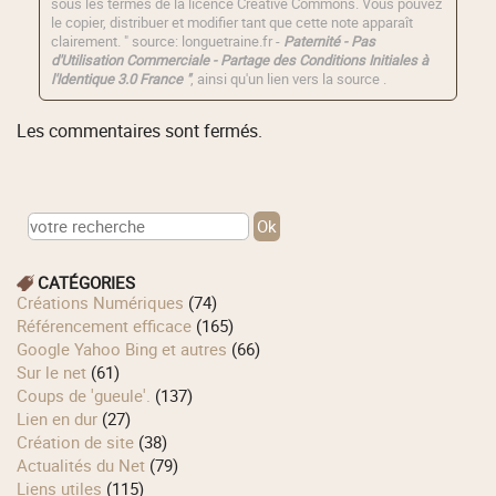
sous les termes de la licence
Creative Commons
. Vous pouvez
le copier, distribuer et modifier tant que cette note apparaît
clairement. " source: longuetraine.fr -
Paternité - Pas
d'Utilisation Commerciale - Partage des Conditions Initiales à
l'Identique 3.0 France "
, ainsi qu'un lien vers la source .
Les commentaires sont fermés.
CATÉGORIES
Créations Numériques
(74)
Référencement efficace
(165)
Google Yahoo Bing et autres
(66)
Sur le net
(61)
Coups de 'gueule'.
(137)
Lien en dur
(27)
Création de site
(38)
Actualités du Net
(79)
Liens utiles
(115)