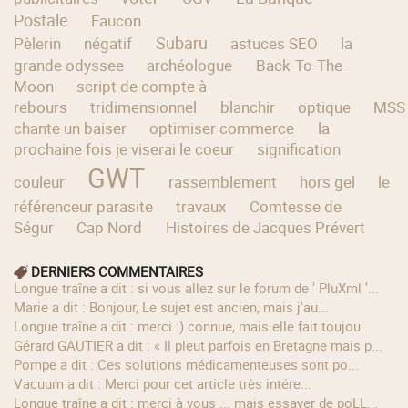
Postale
Faucon
Subaru
Pèlerin
négatif
astuces SEO
la
grande odyssee
archéologue
Back-To-The-
Moon
script de compte à
rebours
tridimensionnel
blanchir
optique
MSS
chante un baiser
optimiser commerce
la
prochaine fois je viserai le coeur
signification
GWT
couleur
rassemblement
hors gel
le
référenceur parasite
travaux
Comtesse de
Ségur
Cap Nord
Histoires de Jacques Prévert
DERNIERS COMMENTAIRES
longue traîne a dit : si vous allez sur le forum de ' PluXml '...
Marie a dit : Bonjour, Le sujet est ancien, mais j'au...
longue traîne a dit : merci :) connue, mais elle fait toujou...
Gérard GAUTIER a dit : « Il pleut parfois en Bretagne mais p...
Pompe a dit : Ces solutions médicamenteuses sont po...
Vacuum a dit : Merci pour cet article très intére...
longue traîne a dit : merci à vous ... mais essayer de poLL...