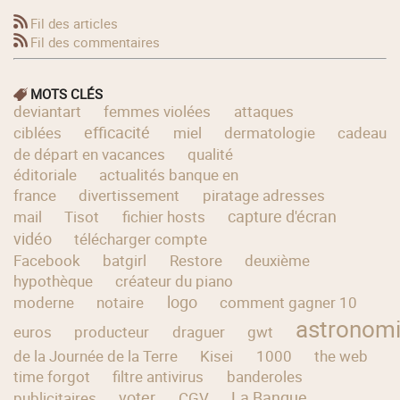
Fil des articles
Fil des commentaires
MOTS CLÉS
deviantart
femmes violées
attaques
efficacité
ciblées
miel
dermatologie
cadeau
de départ en vacances
qualité
éditoriale
actualités banque en
france
divertissement
piratage adresses
capture d'écran
mail
Tisot
fichier hosts
vidéo
télécharger compte
Facebook
batgirl
Restore
deuxième
hypothèque
créateur du piano
logo
moderne
notaire
comment gagner 10
astronom
euros
producteur
draguer
gwt
de la Journée de la Terre
Kisei
1000
the web
time forgot
filtre antivirus
banderoles
voter
La Banque
publicitaires
CGV