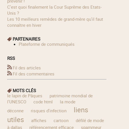
prévenir !
C'est quoi finalement la Cour Suprême des Etats-
Unis ?
Les 10 meilleurs remèdes de grand-mère qu'il faut
connaître en hiver
PARTENAIRES
Plateforme de communiqués
RSS
Fil des articles
Fil des commentaires
MOTS CLÉS
le lapin de Pâques
patrimoine mondial de
l'UNESCO
code html
la mode
liens
déconne
risques d'infection
utiles
affiches
cartoon
défilé de mode
à dallas
référencement efficace
spammeur