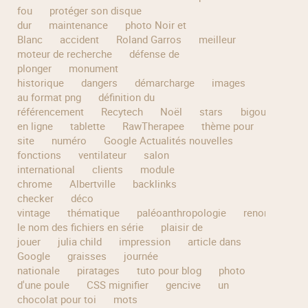
fou
protéger son disque
dur
maintenance
photo Noir et
Blanc
accident
Roland Garros
meilleur
moteur de recherche
défense de
plonger
monument
historique
dangers
démarcharge
images
au format png
définition du
référencement
Recytech
Noël
stars
bigoudène
en ligne
tablette
RawTherapee
thème pour
site
numéro
Google Actualités nouvelles
fonctions
ventilateur
salon
international
clients
module
chrome
Albertville
backlinks
checker
déco
vintage
thématique
paléoanthropologie
renommer
le nom des fichiers en série
plaisir de
jouer
julia child
impression
article dans
Google
graisses
journée
nationale
piratages
tuto pour blog
photo
d'une poule
CSS mignifier
gencive
un
chocolat pour toi
mots