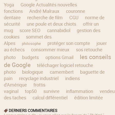
Yoga
Google Actualités nouvelles
fonctions
André Malraux
couronne
dentaire
recherche de film
CGU
norme de
sécurité
une poule et deux chiots
offrir un
mug
score SEO
cannabidiol
gestion des
cookies
sommet des
Alpes
protéger son compte
jouer
philosophe
au échecs
consommer mieux
sos retouche
les conseils
photo
budgets
options Gmail
de Google
téléchager logiciel retouche
photo
biologique
camembert
baguette de
pain
recyclage industriel
indiens
d'Amérique
frottis
vaginal
top50
survivre
inflammation
vendeu
des taches
calcul différentiel
édition limitée
DERNIERS COMMENTAIRES