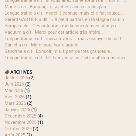
longue traîne a dit : si vous allez sur le forum de ' PluXml '...
Marie a dit : Bonjour, Le sujet est ancien, mais j'au...
longue traîne a dit : merci :) connue, mais elle fait toujou...
Gérard GAUTIER a dit : « Il pleut parfois en Bretagne mais p...
Pompe a dit : Ces solutions médicamenteuses sont po...
Vacuum a dit : Merci pour cet article très intére...
longue traîne a dit : merci à vous ... mais essayer de poLL...
Daniel a dit : Merci pour votre article
Sandrine a dit : Bonsoir, mis á part de tres grandes e...
longue traîne a dit : hé, bienvenue au Club, malheureusemen...
ARCHIVES
juillet 2026
(2)
juin 2026
(2)
mai 2026
(1)
avril 2026
(1)
mars 2026
(2)
janvier 2026
(1)
décembre 2025
(4)
novembre 2025
(1)
octobre 2025
(2)
août 2025
(1)