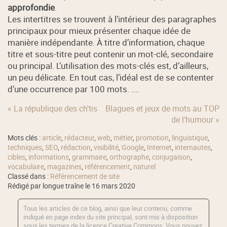
approfondie
.
Les intertitres se trouvent à l’intérieur des paragraphes
principaux pour mieux présenter chaque idée de
manière indépendante. À titre d’information, chaque
titre et sous-titre peut contenir un mot-clé, secondaire
ou principal. L’utilisation des mots-clés est, d’ailleurs,
un peu délicate. En tout cas, l’idéal est de se contenter
d’une occurrence par 100 mots. ....
« La république des ch'tis
Blagues et jeux de mots au TOP
de l'humour »
Mots clés :
article
,
rédacteur
,
web
,
métier
,
promotion
,
linguistique
,
techniques
,
SEO
,
rédaction
,
visibilité
,
Google
,
Internet
,
internautes
,
cibles
,
informations
,
grammaire
,
orthographe
,
conjugaison
,
vocabulaire
,
magazines
,
référencement
,
naturel
Classé dans :
Référencement de site
Rédigé par longue traîne le 16 mars 2020
Tous les articles de ce blog, ainsi que leur contenu, comme
indiqué en page index du site principal, sont mis à disposition
sous les termes de la licence
Creative Commons
. Vous pouvez