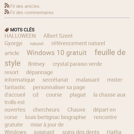
Fil des articles
Fil des commentaires
MOTS CLÉS
HALLOWEEN
Albert Szent
Gyorgyi
référencement naturel
naturel
feuille de
Windows 10 gratuit
article
style
Britney
crystal paraiso verde
resort
dépannage
informatique
secrétariat
malaisant
mister
fantastic
personnaliser sa page
d'accueil
cd
course
plagiat
la chasse aux
trolls est
ouvertes
chercheurs
Chauve
départ en
corse
louis bertignac biographie
rencontre
gratuite
mise à jour de
Windows
soignant
soins des dents
Hatha