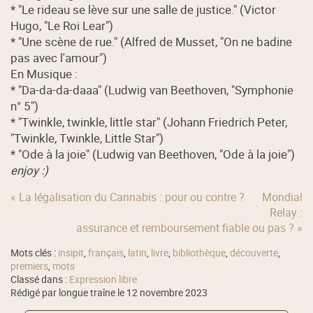
* "Le rideau se lève sur une salle de justice." (Victor
Hugo, "Le Roi Lear")
* "Une scène de rue." (Alfred de Musset, "On ne badine
pas avec l'amour")
En Musique :
* "Da-da-da-daaa" (Ludwig van Beethoven, "Symphonie
n° 5")
* "Twinkle, twinkle, little star" (Johann Friedrich Peter,
"Twinkle, Twinkle, Little Star")
* "Ode à la joie" (Ludwig van Beethoven, "Ode à la joie")
enjoy :)
« La légalisation du Cannabis : pour ou contre ?
Mondial
Relay :
assurance et remboursement fiable ou pas ? »
Mots clés :
insipit
,
français
,
latin
,
livre
,
bibliothèque
,
découverte
,
premiers
,
mots
Classé dans :
Expression libre
Rédigé par longue traîne le 12 novembre 2023