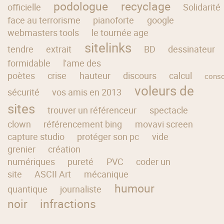
podologue
recyclage
officielle
Solidarité
face au terrorisme
pianoforte
google
webmasters tools
le tournée age
sitelinks
tendre
extrait
BD
dessinateur
formidable
l'ame des
poètes
crise
hauteur
discours
calcul
cons
voleurs de
sécurité
vos amis en 2013
sites
trouver un référenceur
spectacle
clown
référencement bing
movavi screen
capture studio
protéger son pc
vide
grenier
création
numériques
pureté
PVC
coder un
site
ASCII Art
mécanique
humour
quantique
journaliste
noir
infractions