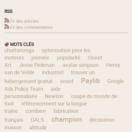
RSS
Fil des articles
Fil des commentaires
MOTS CLÉS
chattanooga
optimisation pour les
moteurs
journée
popularité
Street
Art
Jesse Pinkman
avatar simpson
Henry
van de Velde
industriel
trouver un
Paylib
hébergement gratuit
sourd
Google
Ads Policy Team
aide
personnalisée
Newton
coupe du monde de
foot
référencement sur la longue
traîne
combien
fabrication
champion
français
DALS
décoration
maison
altitude