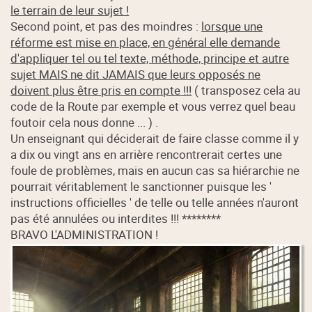
le terrain de leur sujet !
Second point, et pas des moindres :
lorsque une
réforme est mise en place, en général elle demande
d'appliquer tel ou tel texte, méthode, principe et autre
sujet MAIS ne dit JAMAIS que leurs opposés ne
doivent plus être pris en compte !!!
( transposez cela au
code de la Route par exemple et vous verrez quel beau
foutoir cela nous donne ... ) .
Un enseignant qui déciderait de faire classe comme il y
a dix ou vingt ans en arrière rencontrerait certes une
foule de problèmes, mais en aucun cas sa hiérarchie ne
pourrait véritablement le sanctionner puisque les '
instructions officielles ' de telle ou telle années n'auront
pas été annulées ou interdites !!! ********
BRAVO L'ADMINISTRATION !