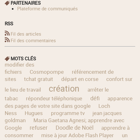
PARTENAIRES
Plateforme de communiqués
RSS
Fil des articles
Fil des commentaires
MOTS CLÉS
modifier des
fichiers
Cosmopompe
référencement de
sites
tchat gratuit
départ en corse
confort sur
création
le lieu de travail
arrêter le
défi
tabac
répondeur téléphonique
apparence
des pages de votre site dans google
Loch
Ness
Hugues
programme tv
jean jacques
goldman
Maria Gaetana Agnesi; apprendre avec
refuser
Doodle de Noël
Google
apprendre à
consommer
mise à jour Adobe Flash Player
un