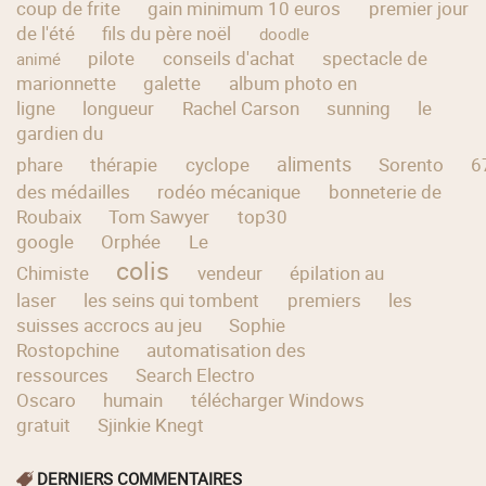
coup de frite
gain minimum 10 euros
premier jour
de l'été
fils du père noël
doodle
pilote
conseils d'achat
spectacle de
animé
marionnette
galette
album photo en
ligne
longueur
Rachel Carson
sunning
le
gardien du
aliments
phare
thérapie
cyclope
Sorento
6
des médailles
rodéo mécanique
bonneterie de
Roubaix
Tom Sawyer
top30
google
Orphée
Le
colis
Chimiste
vendeur
épilation au
laser
les seins qui tombent
premiers
les
suisses accrocs au jeu
Sophie
Rostopchine
automatisation des
ressources
Search Electro
Oscaro
humain
télécharger Windows
gratuit
Sjinkie Knegt
DERNIERS COMMENTAIRES