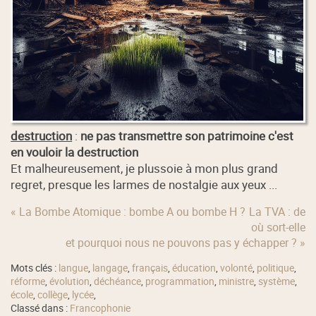
destruction
:
ne pas transmettre son patrimoine c'est
en vouloir la destruction
Et malheureusement, je plussoie à mon plus grand
regret, presque les larmes de nostalgie aux yeux ...
« La Bombe Atomique : bombe A ou bombe H ?
La TVA : de
où sort-elle
et pourquoi nous ne pouvons pas y échapper ? »
Mots clés :
langue
,
langage
,
français
,
éducation
,
volonté
,
politique
,
réforme
,
évolution
,
déchéance
,
programmation
,
ministre
,
système
,
école
,
collège
,
lycée
,
Classé dans :
Francophonie