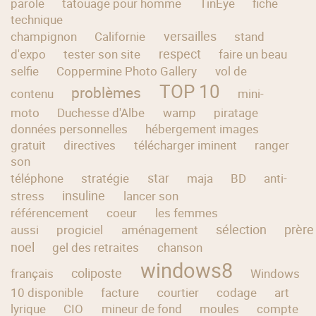
parole
tatouage pour homme
TinEye
fiche
technique
versailles
champignon
Californie
stand
respect
d'expo
tester son site
faire un beau
selfie
Coppermine Photo Gallery
vol de
TOP 10
problèmes
contenu
mini-
moto
Duchesse d'Albe
wamp
piratage
données personnelles
hébergement images
gratuit
directives
télécharger iminent
ranger
son
star
téléphone
stratégie
maja
BD
anti-
insuline
stress
lancer son
référencement
coeur
les femmes
sélection
prère
aussi
progiciel
aménagement
noel
gel des retraites
chanson
windows8
coliposte
français
Windows
10 disponible
facture
courtier
codage
art
lyrique
CIO
mineur de fond
moules
compte