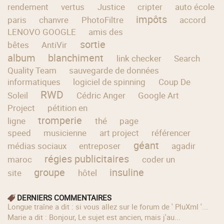
rendement
vertus
Justice
cripter
auto école
impôts
paris
chanvre
PhotoFiltre
accord
LENOVO GOOGLE
amis des
sortie
bêtes
AntiVir
album
blanchiment
link checker
Search
Quality Team
sauvegarde de données
informatiques
logiciel de spinning
Coup De
RWD
Soleil
Cédric Anger
Google Art
Project
pétition en
tromperie
ligne
thé
page
speed
musicienne
art project
référencer
géant
médias sociaux
entreposer
agadir
régies publicitaires
maroc
coder un
groupe
insuline
site
hôtel
DERNIERS COMMENTAIRES
longue traîne a dit : si vous allez sur le forum de ' PluXml '...
Marie a dit : Bonjour, Le sujet est ancien, mais j'au...