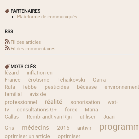
PARTENAIRES
Plateforme de communiqués
RSS
Fil des articles
Fil des commentaires
MOTS CLÉS
lézard
inflation en
France
érotisme
Tchaïkovski
Garra
Rufa
febbe
pesticides
bécasse
environnemen
familial
avis de
réalité
professionnel
sonorisation
wat-
tv
consultations G+
forex
Maria
Callas
Rembrandt van Rijn
utiliser
Juan
programm
médecins
Gris
2015
antivir
optimiser un article
optimiser