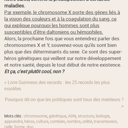
maladies.
Par exemple, le chromosome X porte des gènes liés à
la vision des couleurs et à la coagulation du sang, ce
qui explique pourquoi les hommes sont plus
susceptibles d'être daltoniens ou hémophiles.
Alors, la prochaine fois que vous entendrez parler des
chromosomes X et Y, souvenez-vous qu'ils sont bien
plus que des déterminants du sexe. Ce sont des super-
héros génétiques qui veillent sur notre développement
et notre santé, depuis le tout début de notre existence.
Et ça, c'est plutôt cool, non ?
« Livre Guinness des records : les 25 records les plus
insolites
Pourquoi dit-on que les politiques sont tous des menteurs ?
»
Mots clés :
chromosome
,
génétique
,
ADN
,
structure
,
biologie
,
apprendre
,
héros
,
culture
,
combien
,
nombre
,
utilité
,
transmission
,
taille
,
forme
,
duo