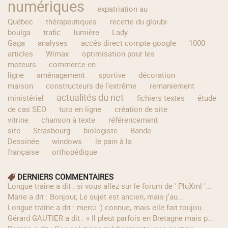
numériques
expatriation au
Québec
thérapeutiques
recette du gloubi-
boulga
trafic
lumière
Lady
Gaga
analyses
accés direct compte google
1000
articles
Wimax
optimisation pour les
moteurs
commerce en
ligne
aménagement
sportive
décoration
maison
constructeurs de l'extrême
remaniement
actualités du net
ministériel
fichiers textes
étude
de cas SEO
tuto en ligne
création de site
vitrine
chanson à texte
référencement
site
Strasbourg
biologiste
Bande
Dessinée
windows
le pain à la
française
orthopédique
DERNIERS COMMENTAIRES
longue traîne a dit : si vous allez sur le forum de ' PluXml '...
Marie a dit : Bonjour, Le sujet est ancien, mais j'au...
longue traîne a dit : merci :) connue, mais elle fait toujou...
Gérard GAUTIER a dit : « Il pleut parfois en Bretagne mais p...