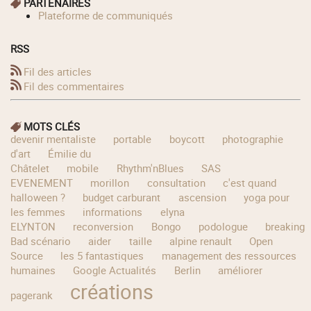
PARTENAIRES
Plateforme de communiqués
RSS
Fil des articles
Fil des commentaires
MOTS CLÉS
devenir mentaliste
portable
boycott
photographie
d'art
Émilie du
Châtelet
mobile
Rhythm'nBlues
SAS
EVENEMENT
morillon
consultation
c'est quand
halloween ?
budget carburant
ascension
yoga pour
les femmes
informations
elyna
ELYNTON
reconversion
Bongo
podologue
breaking
Bad scénario
aider
taille
alpine renault
Open
Source
les 5 fantastiques
management des ressources
humaines
Google Actualités
Berlin
améliorer
créations
pagerank