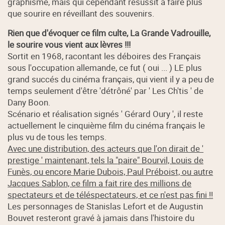
graphisme, mais qui cependant résussit à faire plus
que sourire en réveillant des souvenirs.
Rien que d'évoquer ce film culte, La Grande Vadrouille,
le sourire vous vient aux lèvres !!!
Sortit en 1968, racontant les déboires des Français
sous l'occupation allemande, ce fut ( oui ... ) LE plus
grand succés du cinéma français, qui vient il y a peu de
temps seulement d'être 'détrôné' par ' Les Ch'tis ' de
Dany Boon.
Scénario et réalisation signés ' Gérard Oury ', il reste
actuellement le cinquième film du cinéma français le
plus vu de tous les temps.
Avec une distribution, des acteurs que l'on dirait de '
prestige ' maintenant, tels la "paire" Bourvil, Louis de
Funès, ou encore Marie Dubois, Paul Préboist, ou autre
Jacques Sablon, ce film a fait rire des millions de
spectateurs et de téléspectateurs, et ce n'est pas fini !!
Les personnages de Stanislas Lefort et de Augustin
Bouvet resteront gravé à jamais dans l'histoire du