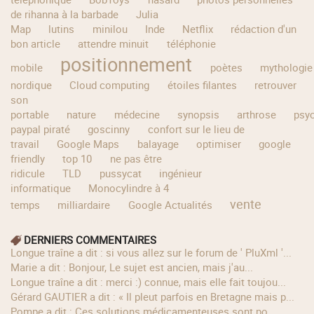
de rihanna à la barbade
Julia
Map
lutins
minilou
Inde
Netflix
rédaction d'un
bon article
attendre minuit
téléphonie
positionnement
mobile
poètes
mythologie
nordique
Cloud computing
étoiles filantes
retrouver
son
portable
nature
médecine
synopsis
arthrose
psy
paypal piraté
goscinny
confort sur le lieu de
travail
Google Maps
balayage
optimiser
google
friendly
top 10
ne pas être
ridicule
TLD
pussycat
ingénieur
informatique
Monocylindre à 4
vente
temps
milliardaire
Google Actualités
DERNIERS COMMENTAIRES
longue traîne a dit : si vous allez sur le forum de ' PluXml '...
Marie a dit : Bonjour, Le sujet est ancien, mais j'au...
longue traîne a dit : merci :) connue, mais elle fait toujou...
Gérard GAUTIER a dit : « Il pleut parfois en Bretagne mais p...
Pompe a dit : Ces solutions médicamenteuses sont po...