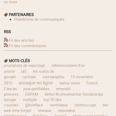
en hiver
PARTENAIRES
Plateforme de communiqués
RSS
Fil des articles
Fil des commentaires
MOTS CLÉS
journaliste de reportage
référencement d'un
url
article
les outils de
google
cyclope
cartographie
13 novembre
arnaque en ligne
2015
balise meta
French
Cancan
jeux gonflables
emerald
princess
GAFAM
Bellur Krishnamachar Sundararaja
Iyengar
multiple
top 10 des
couches
@fontface
ventilateur
stéthoscope
the
web time forgot
réseaux
répondeur
téléphonique
BobToys
hasard
photos personnelles