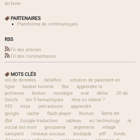
en hiver
PARTENAIRES
Plateforme de communiqués
RSS
Fil des articles
Fil des commentaires
MOTS CLÉS
vol de données
bénéfice
solution de paiement en
ligne
basket homme
Bio
apprendre la
politesse
breton
nostalgie
oral
délire
JO de
Sotchi
les 5 fantastiques
rêve ou réalité ?
VDI
ninja
précautions
apprendre
liens en
google
vache
flash player
Norton
dur
Google traduction
tableau
aci technology
le
social est mort
groupama
argenterie
village
savoyard
réseaux sociaux
boutipub
jeff
fonds
d'écran pour ordinateur
cyclomoteur
sélection de