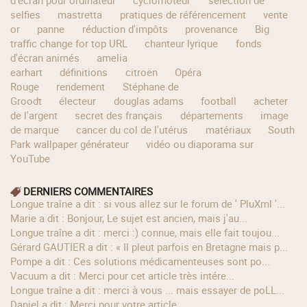
selfies
mastretta
pratiques de référencement
vente
or
panne
réduction d'impôts
provenance
Big
traffic change for top URL
chanteur lyrique
fonds
d'écran animés
amelia
earhart
définitions
citroën
Opéra
Rouge
rendement
Stéphane de
Groodt
électeur
douglas adams
football
acheter
de l'argent
secret des français
départements
image
de marque
cancer du col de l'utérus
matériaux
South
Park wallpaper générateur
vidéo ou diaporama sur
YouTube
DERNIERS COMMENTAIRES
longue traîne a dit : si vous allez sur le forum de ' PluXml '...
Marie a dit : Bonjour, Le sujet est ancien, mais j'au...
longue traîne a dit : merci :) connue, mais elle fait toujou...
Gérard GAUTIER a dit : « Il pleut parfois en Bretagne mais p...
Pompe a dit : Ces solutions médicamenteuses sont po...
Vacuum a dit : Merci pour cet article très intére...
longue traîne a dit : merci à vous ... mais essayer de poLL...
Daniel a dit : Merci pour votre article