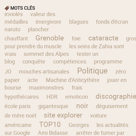
MOTS CLÉS
inviolés
valeur des
médailles
énergivore
blagues
fonds d'écran
naruto
plancher
Grenoble
cataracte
chauffant
foie
gros
pour prendre du muscle
les seins de Zahia sont
vrais
sommet des Alpes
tester un
blog
conquête
compétences
programme
Politique
JO
mouches artisanales
zéro
papier
acte
Machine d'Anticythère
jouer en
bourse
maximonstres
frais
discographi
hypothécaires
HDR
emoticon
noir
école paris
gigantesque
déguisement
site explorer
de mère noël
voiture
TOP10
américaine
Georges
les actualités
sur Google
Ami Bidasse
arrêter de fumer par