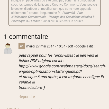
indiqué en page index du site principal, sont mis à disposition
sous les termes de la licence
Creative Commons
. Vous pouvez
le copier, distribuer et modifier tant que cette note apparaît
clairement. " source: longuetraine.fr -
Paternité - Pas
d'Utilisation Commerciale - Partage des Conditions Initiales à
l'Identique 3.0 France "
, ainsi qu'un lien vers la source .
1 commentaire
#1
mardi 27 mai 2014 - 10:34
- pdf - google a dit :
petit rappel pour les "archivistes", le lien vers le
fichier PDF original est ici :
http://www.google.com/webmasters/docs/search-
engine-optimization-starter-guide.pdf
et presque 6 ans après, il est toujours et enligne Et
valable !!!
bonne lecture ;)
Répondre