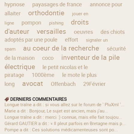
hypnose
payasages de france
annonce pour
orthodontie
allaiter
jouer en
droits
pompon
ligne
pishing
d'auteur
versailles
oeuvres
des chiots
adoptés par une poule
effort
signaler un
au coeur de la recherche
sécurité
spam
inventeur de la pile
de la maison
coco
électrique
le petit nicolas et le
piratage
1000ème
le mote le plus
avocat
long
Offenbach
29Février
DERNIERS COMMENTAIRES
longue traîne a dit : si vous allez sur le forum de ' PluXml '...
Marie a dit : Bonjour, Le sujet est ancien, mais j'au...
longue traîne a dit : merci :) connue, mais elle fait toujou...
Gérard GAUTIER a dit : « Il pleut parfois en Bretagne mais p...
Pompe a dit : Ces solutions médicamenteuses sont po...