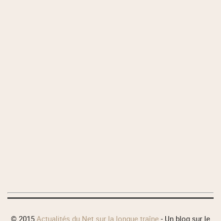
© 2015
Actualités du Net sur la longue traîne
- Un blog sur le