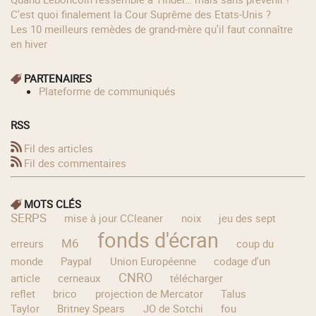
C'est quoi finalement la Cour Suprême des Etats-Unis ?
Les 10 meilleurs remèdes de grand-mère qu'il faut connaître
en hiver
PARTENAIRES
Plateforme de communiqués
RSS
Fil des articles
Fil des commentaires
MOTS CLÉS
SERPS
mise à jour CCleaner
noix
jeu des sept
fonds d'écran
M6
erreurs
coup du
monde
Paypal
Union Européenne
codage d'un
CNRO
article
cerneaux
télécharger
reflet
brico
projection de Mercator
Talus
Taylor
Britney Spears
JO de Sotchi
fou