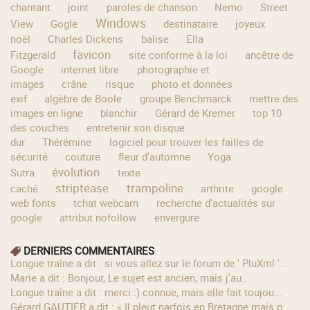
chantant
joint
paroles de chanson
Nemo
Street
Windows
View
Gogle
destinataire
joyeux
noël
Charles Dickens
balise
Ella
favicon
Fitzgerald
site conforme à la loi
ancêtre de
Google
internet libre
photographie et
images
crâne
risque
photo et données
exif
algèbre de Boole
groupe Benchmarck
mettre des
images en ligne
blanchir
Gérard de Kremer
top 10
des couches
entretenir son disque
dur
Thérémine
logiciel pour trouver les failles de
sécurité
couture
fleur d'automne
Yoga
évolution
Sutra
texte
striptease
trampoline
caché
arthrite
google
web fonts
tchat webcam
recherche d'actualités sur
google
attribut nofollow
envergure
DERNIERS COMMENTAIRES
longue traîne a dit : si vous allez sur le forum de ' PluXml '...
Marie a dit : Bonjour, Le sujet est ancien, mais j'au...
longue traîne a dit : merci :) connue, mais elle fait toujou...
Gérard GAUTIER a dit : « Il pleut parfois en Bretagne mais p...