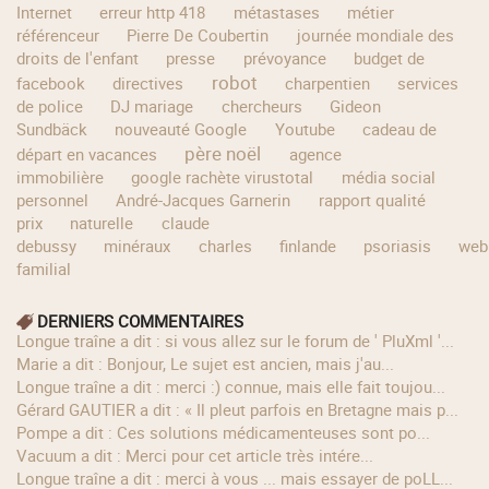
Internet
erreur http 418
métastases
métier
référenceur
Pierre De Coubertin
journée mondiale des
droits de l'enfant
presse
prévoyance
budget de
robot
facebook
directives
charpentien
services
de police
DJ mariage
chercheurs
Gideon
Sundbäck
nouveauté Google
Youtube
cadeau de
père noël
départ en vacances
agence
immobilière
google rachète virustotal
média social
personnel
André-Jacques Garnerin
rapport qualité
prix
naturelle
claude
debussy
minéraux
charles
finlande
psoriasis
web
familial
DERNIERS COMMENTAIRES
longue traîne a dit : si vous allez sur le forum de ' PluXml '...
Marie a dit : Bonjour, Le sujet est ancien, mais j'au...
longue traîne a dit : merci :) connue, mais elle fait toujou...
Gérard GAUTIER a dit : « Il pleut parfois en Bretagne mais p...
Pompe a dit : Ces solutions médicamenteuses sont po...
Vacuum a dit : Merci pour cet article très intére...
longue traîne a dit : merci à vous ... mais essayer de poLL...