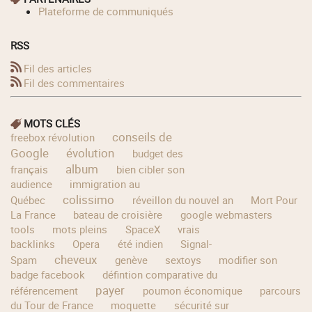
Plateforme de communiqués
RSS
Fil des articles
Fil des commentaires
MOTS CLÉS
conseils de
freebox révolution
Google
évolution
budget des
album
français
bien cibler son
audience
immigration au
colissimo
Québec
réveillon du nouvel an
Mort Pour
La France
bateau de croisière
google webmasters
tools
mots pleins
SpaceX
vrais
backlinks
Opera
été indien
Signal-
cheveux
Spam
genève
sextoys
modifier son
badge facebook
défintion comparative du
payer
référencement
poumon économique
parcours
du Tour de France
moquette
sécurité sur