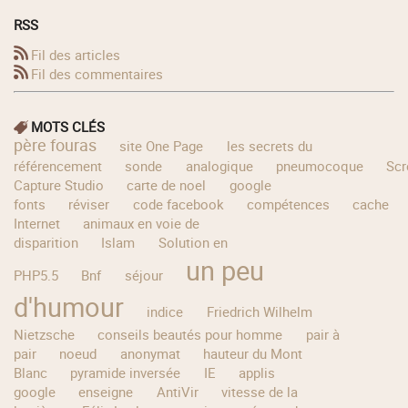
RSS
Fil des articles
Fil des commentaires
MOTS CLÉS
père fouras
site One Page
les secrets du
référencement
sonde
analogique
pneumocoque
Scr
Capture Studio
carte de noel
google
fonts
réviser
code facebook
compétences
cache
Internet
animaux en voie de
disparition
Islam
Solution en
un peu
PHP5.5
Bnf
séjour
d'humour
indice
Friedrich Wilhelm
Nietzsche
conseils beautés pour homme
pair à
pair
noeud
anonymat
hauteur du Mont
Blanc
pyramide inversée
IE
applis
google
enseigne
AntiVir
vitesse de la