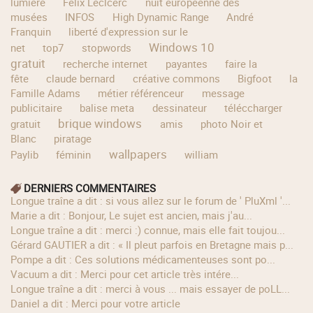
lumière
Félix Leclcerc
nuit européenne des
musées
INFOS
High Dynamic Range
André
Franquin
liberté d'expression sur le
Windows 10
net
top7
stopwords
gratuit
recherche internet
payantes
faire la
fête
claude bernard
créative commons
Bigfoot
la
Famille Adams
métier référenceur
message
publicitaire
balise meta
dessinateur
téléccharger
brique windows
gratuit
amis
photo Noir et
Blanc
piratage
wallpapers
Paylib
féminin
william
DERNIERS COMMENTAIRES
longue traîne a dit : si vous allez sur le forum de ' PluXml '...
Marie a dit : Bonjour, Le sujet est ancien, mais j'au...
longue traîne a dit : merci :) connue, mais elle fait toujou...
Gérard GAUTIER a dit : « Il pleut parfois en Bretagne mais p...
Pompe a dit : Ces solutions médicamenteuses sont po...
Vacuum a dit : Merci pour cet article très intére...
longue traîne a dit : merci à vous ... mais essayer de poLL...
Daniel a dit : Merci pour votre article