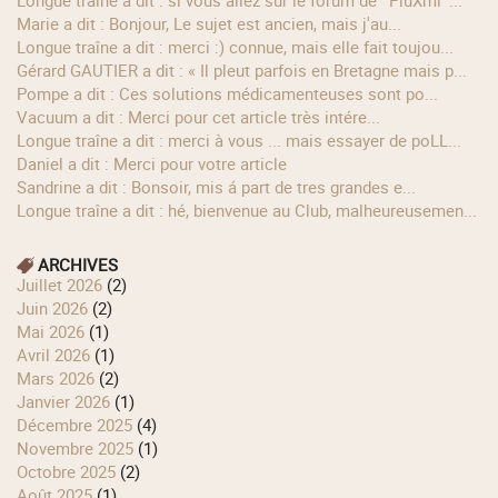
longue traîne a dit : si vous allez sur le forum de ' PluXml '...
Marie a dit : Bonjour, Le sujet est ancien, mais j'au...
longue traîne a dit : merci :) connue, mais elle fait toujou...
Gérard GAUTIER a dit : « Il pleut parfois en Bretagne mais p...
Pompe a dit : Ces solutions médicamenteuses sont po...
Vacuum a dit : Merci pour cet article très intére...
longue traîne a dit : merci à vous ... mais essayer de poLL...
Daniel a dit : Merci pour votre article
Sandrine a dit : Bonsoir, mis á part de tres grandes e...
longue traîne a dit : hé, bienvenue au Club, malheureusemen...
ARCHIVES
juillet 2026
(2)
juin 2026
(2)
mai 2026
(1)
avril 2026
(1)
mars 2026
(2)
janvier 2026
(1)
décembre 2025
(4)
novembre 2025
(1)
octobre 2025
(2)
août 2025
(1)