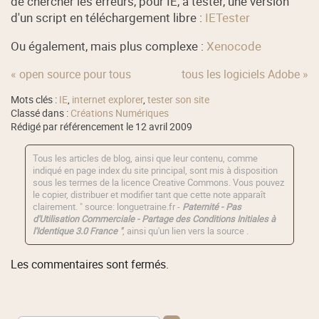
de chercher les erreurs, pour IE, à tester, une version
d'un script en téléchargement libre :
IETester
Ou également, mais plus complexe :
Xenocode
« open source pour tous
tous les logiciels Adobe »
Mots clés :
IE
,
internet explorer
,
tester son site
Classé dans :
Créations Numériques
Rédigé par référencement le 12 avril 2009
Tous les articles de blog, ainsi que leur contenu, comme
indiqué en page index du site principal, sont mis à disposition
sous les termes de la licence
Creative Commons
. Vous pouvez
le copier, distribuer et modifier tant que cette note apparaît
clairement. " source: longuetraine.fr -
Paternité - Pas
d'Utilisation Commerciale - Partage des Conditions Initiales à
l'Identique 3.0 France "
, ainsi qu'un lien vers la source .
Les commentaires sont fermés.