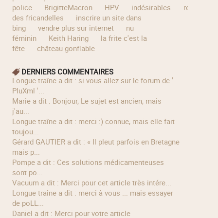
police
BrigitteMacron
HPV
indésirables
recette
des fricandelles
inscrire un site dans
bing
vendre plus sur internet
nu
féminin
Keith Haring
la frite c'est la
fête
château gonflable
DERNIERS COMMENTAIRES
longue traîne a dit : si vous allez sur le forum de '
PluXml '...
Marie a dit : Bonjour, Le sujet est ancien, mais
j'au...
longue traîne a dit : merci :) connue, mais elle fait
toujou...
Gérard GAUTIER a dit : « Il pleut parfois en Bretagne
mais p...
Pompe a dit : Ces solutions médicamenteuses
sont po...
Vacuum a dit : Merci pour cet article très intére...
longue traîne a dit : merci à vous ... mais essayer
de poLL...
Daniel a dit : Merci pour votre article