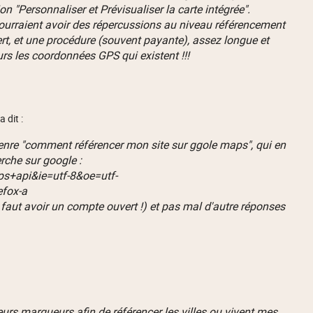
ion "Personnaliser et Prévisualiser la carte intégrée".
 pourraient avoir des répercussions au niveau référencement
t, et une procédure (souvent payante), assez longue et
urs les coordonnées GPS qui existent !!!
a dit :
 genre "comment référencer mon site sur ggole maps", qui en
erche sur google :
s+api&ie=utf-8&oe=utf-
efox-a
(il faut avoir un compte ouvert !) et pas mal d'autre réponses
rs marqueurs afin de référencer les villes ou vivent mes