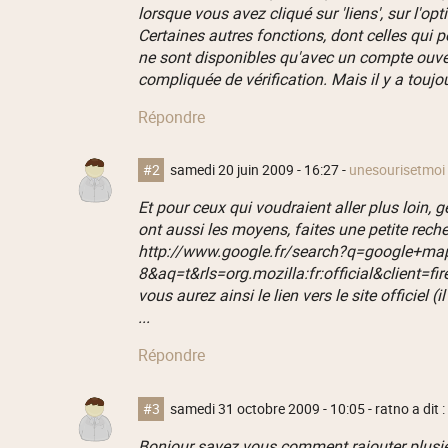
lorsque vous avez cliqué sur 'liens', sur l'opt
Certaines autres fonctions, dont celles qui
ne sont disponibles qu'avec un compte ouver
compliquée de vérification. Mais il y a toujo
Répondre
#2
samedi 20 juin 2009 - 16:27
-
unesourisetmoi
Et pour ceux qui voudraient aller plus loin,
ont aussi les moyens, faites une petite rech
http://www.google.fr/search?q=google+map
8&aq=t&rls=org.mozilla:fr:official&client=fir
vous aurez ainsi le lien vers le site officiel 
...
Répondre
#3
samedi 31 octobre 2009 - 10:05
- ratno a dit :
Bonjour savez vous comment rajouter plusieu