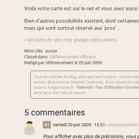
Voilà votre carte est sur le net et vous avez aussi l
Bien d'autres possibilités existent, dont certain
mais qui sont surtout réservé aus 'pros' ...
« les liens de site chez google explications
Mots clés : aucun
Classé dans :
Référencement efficace
Rédigé par référencement le 20 juin 2009
Tous les articles de blog, ainsi que leur contenu, comme indi
termes de la licence
Creative Commons
. Vous pouvez le copi
source: longuetraine.fr -
Paternité - Pas d'Utilisation Commerc
ainsi qu'un lien vers la source .
5 commentaires
#1
samedi 20 juin 2009 - 15:51
-
unesourisetmoi
Pour afficher avec plus de précisions, vous 