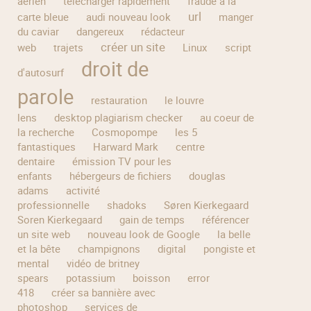
aérien
télécharger rapidement
fraude à la
url
carte bleue
audi nouveau look
manger
du caviar
dangereux
rédacteur
créer un site
web
trajets
Linux
script
droit de
d'autosurf
parole
restauration
le louvre
lens
desktop plagiarism checker
au coeur de
la recherche
Cosmopompe
les 5
fantastiques
Harward Mark
centre
dentaire
émission TV pour les
enfants
hébergeurs de fichiers
douglas
adams
activité
professionnelle
shadoks
Søren Kierkegaard
Soren Kierkegaard
gain de temps
référencer
un site web
nouveau look de Google
la belle
et la bête
champignons
digital
pongiste et
mental
vidéo de britney
spears
potassium
boisson
error
418
créer sa bannière avec
photoshop
services de