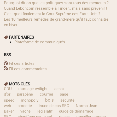
Pourquoi dit-on que les politiques sont tous des menteurs ?
Quand Leboncoin ressemble à Tinder… mais sans prévenir !
C'est quoi finalement la Cour Suprême des Etats-Unis ?
Les 10 meilleurs remèdes de grand-mère qu'il faut connaître
en hiver
PARTENAIRES
Plateforme de communiqués
RSS
Fil des articles
Fil des commentaires
MOTS CLÉS
CDU
tatouage twilight
achat
d'or
parabène
courrier
page
bois
speed
monopoly
sécurité
web
broderie
étude de cas SEO
Norma Jean
Baker
vache
législatif
guide de démarrage
SEO
chauffage par le sol
riches
travailler comme