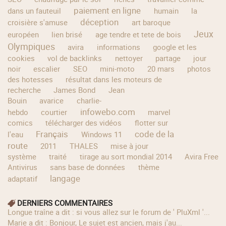
paiement en ligne
dans un fauteuil
humain
la
déception
croisière s'amuse
art baroque
Jeux
européen
lien brisé
age tendre et tete de bois
Olympiques
avira
informations
google et les
cookies
vol de backlinks
nettoyer
partage
jour
noir
escalier
SEO
mini-moto
20 mars
photos
des hotesses
résultat dans les moteurs de
recherche
James Bond
Jean
Bouin
avarice
charlie-
infowebo.com
hebdo
courtier
marvel
comics
télécharger des vidéos
flotter sur
Français
code de la
l'eau
Windows 11
route
2011
THALES
mise à jour
système
traité
tirage au sort mondial 2014
Avira Free
Antivirus
sans base de données
thème
langage
adaptatif
DERNIERS COMMENTAIRES
longue traîne a dit : si vous allez sur le forum de ' PluXml '...
Marie a dit : Bonjour, Le sujet est ancien, mais j'au...