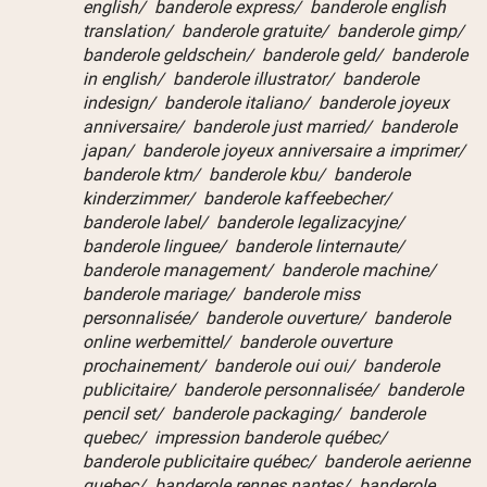
english/ banderole express/ banderole english
translation/ banderole gratuite/ banderole gimp/
banderole geldschein/ banderole geld/ banderole
in english/ banderole illustrator/ banderole
indesign/ banderole italiano/ banderole joyeux
anniversaire/ banderole just married/ banderole
japan/ banderole joyeux anniversaire a imprimer/
banderole ktm/ banderole kbu/ banderole
kinderzimmer/ banderole kaffeebecher/
banderole label/ banderole legalizacyjne/
banderole linguee/ banderole linternaute/
banderole management/ banderole machine/
banderole mariage/ banderole miss
personnalisée/ banderole ouverture/ banderole
online werbemittel/ banderole ouverture
prochainement/ banderole oui oui/ banderole
publicitaire/ banderole personnalisée/ banderole
pencil set/ banderole packaging/ banderole
quebec/ impression banderole québec/
banderole publicitaire québec/ banderole aerienne
quebec/ banderole rennes nantes/ banderole