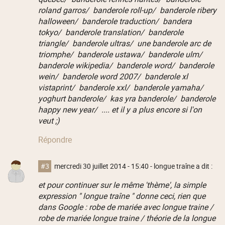
roland garros/ banderole roll-up/ banderole ribery
halloween/ banderole traduction/ bandera
tokyo/ banderole translation/ banderole
triangle/ banderole ultras/ une banderole arc de
triomphe/ banderole ustawa/ banderole ulm/
banderole wikipedia/ banderole word/ banderole
wein/ banderole word 2007/ banderole xl
vistaprint/ banderole xxl/ banderole yamaha/
yoghurt banderole/ kas yra banderole/ banderole
happy new year/ .... et il y a plus encore si l'on
veut ;)
Répondre
#3
mercredi 30 juillet 2014 - 15:40
- longue traîne a dit :
et pour continuer sur le même 'thème', la simple
expression " longue traîne " donne ceci, rien que
dans Google : robe de mariée avec longue traine /
robe de mariée longue traine / théorie de la longue