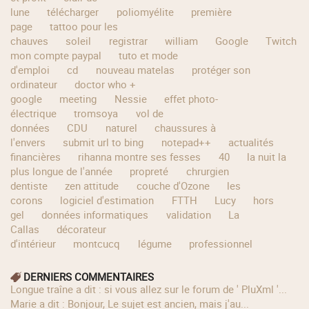
lune
télécharger
poliomyélite
première
page
tattoo pour les
chauves
soleil
registrar
william
Google
Twitch
mon compte paypal
tuto et mode
d'emploi
cd
nouveau matelas
protéger son
ordinateur
doctor who +
google
meeting
Nessie
effet photo-
électrique
tromsoya
vol de
données
CDU
naturel
chaussures à
l'envers
submit url to bing
notepad++
actualités
financières
rihanna montre ses fesses
40
la nuit la
plus longue de l'année
propreté
chrurgien
dentiste
zen attitude
couche d'Ozone
les
corons
logiciel d'estimation
FTTH
Lucy
hors
gel
données informatiques
validation
La
Callas
décorateur
d'intérieur
montcucq
légume
professionnel
DERNIERS COMMENTAIRES
longue traîne a dit : si vous allez sur le forum de ' PluXml '...
Marie a dit : Bonjour, Le sujet est ancien, mais j'au...