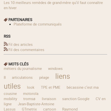
Les 10 meilleurs remèdes de grand-mère qu'il faut connaître
en hiver
PARTENAIRES
Plateforme de communiqués
RSS
Fil des articles
Fil des commentaires
MOTS CLÉS
métiers du journalisme
windows
liens
8
articulations
péage
utiles
look
TPE et PME
bécassine c'est ma
cousine
motorola
mobility
tromsø
livraison
sanction Google
CV en
ligne
Jean-Baptiste-Antoine
Lassus
GTmetrix
cartoon
Raymond