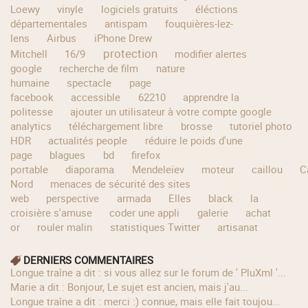
Loewy
vinyle
logiciels gratuits
éléctions
départementales
antispam
fouquières-lez-
lens
Airbus
iPhone Drew
protection
Mitchell
16/9
modifier alertes
google
recherche de film
nature
humaine
spectacle
page
facebook
accessible
62210
apprendre la
politesse
ajouter un utilisateur à votre compte google
analytics
téléchargement libre
brosse
tutoriel photo
HDR
actualités people
réduire le poids d'une
page
blagues
bd
firefox
portable
diaporama
Mendeleïev
moteur
caillou
C
Nord
menaces de sécurité des sites
web
perspective
armada
Elles
black
la
croisière s'amuse
coder une appli
galerie
achat
or
rouler malin
statistiques Twitter
artisanat
DERNIERS COMMENTAIRES
longue traîne a dit : si vous allez sur le forum de ' PluXml '...
Marie a dit : Bonjour, Le sujet est ancien, mais j'au...
longue traîne a dit : merci :) connue, mais elle fait toujou...