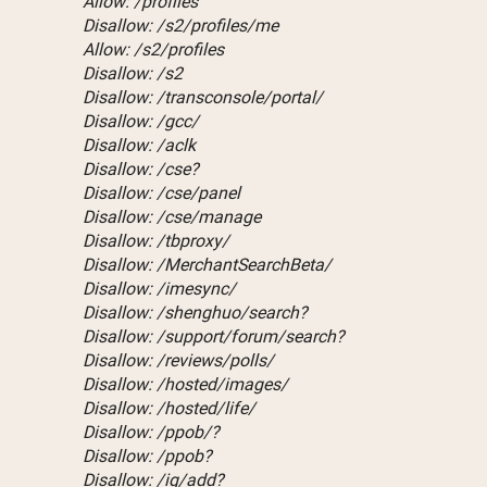
Allow: /profiles
Disallow: /s2/profiles/me
Allow: /s2/profiles
Disallow: /s2
Disallow: /transconsole/portal/
Disallow: /gcc/
Disallow: /aclk
Disallow: /cse?
Disallow: /cse/panel
Disallow: /cse/manage
Disallow: /tbproxy/
Disallow: /MerchantSearchBeta/
Disallow: /imesync/
Disallow: /shenghuo/search?
Disallow: /support/forum/search?
Disallow: /reviews/polls/
Disallow: /hosted/images/
Disallow: /hosted/life/
Disallow: /ppob/?
Disallow: /ppob?
Disallow: /ig/add?