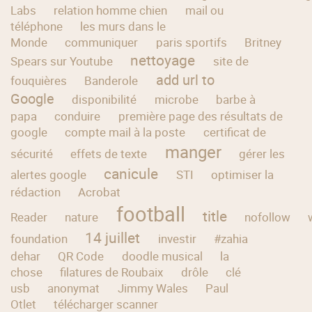
Labs
relation homme chien
mail ou
téléphone
les murs dans le
Monde
communiquer
paris sportifs
Britney
nettoyage
Spears sur Youtube
site de
add url to
fouquières
Banderole
Google
disponibilité
microbe
barbe à
papa
conduire
première page des résultats de
google
compte mail à la poste
certificat de
manger
sécurité
effets de texte
gérer les
canicule
alertes google
STI
optimiser la
rédaction
Acrobat
football
title
Reader
nature
nofollow
14 juillet
foundation
investir
#zahia
dehar
QR Code
doodle musical
la
chose
filatures de Roubaix
drôle
clé
usb
anonymat
Jimmy Wales
Paul
Otlet
télécharger scanner