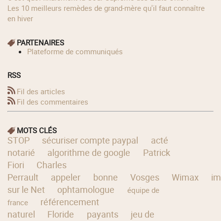
Les 10 meilleurs remèdes de grand-mère qu'il faut connaître
en hiver
PARTENAIRES
Plateforme de communiqués
RSS
Fil des articles
Fil des commentaires
MOTS CLÉS
STOP
sécuriser compte paypal
acté
notarié
algorithme de google
Patrick
Fiori
Charles
Perrault
appeler
bonne
Vosges
Wimax
im
sur le Net
ophtamologue
équipe de
référencement
france
naturel
Floride
payants
jeu de