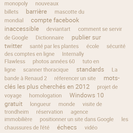
monopoly
nouveaux
barrière
billets
mascotte du
compte facebook
mondial
inaccessible
deviantart
comment se servir
publier sur
de Google
Dictionnaire
twitter
santé par les plantes
école
sécurité
des comptes en ligne
Internally
Flawless
photos années 60
tuto en
standards
ligne
scanner thoracique
La
mots-
bande à Renaud 2
réferencer un site
clés les plus cherchés en 2012
projet de
Windows 10
voyage
homologation
gratuit
longueur
monde
visite de
trondheim
réservation
agence
immobilière
positionner un site dans Google
les
échecs
chaussures de l'été
vidéo