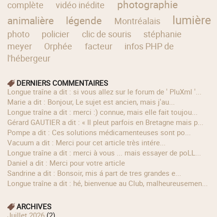
photographie
complète
vidéo inédite
lumière
animalière
légende
Montréalais
photo
policier
clic de souris
stéphanie
meyer
Orphée
facteur
infos PHP de
l'hébergeur
DERNIERS COMMENTAIRES
longue traîne a dit : si vous allez sur le forum de ' PluXml '...
Marie a dit : Bonjour, Le sujet est ancien, mais j'au...
longue traîne a dit : merci :) connue, mais elle fait toujou...
Gérard GAUTIER a dit : « Il pleut parfois en Bretagne mais p...
Pompe a dit : Ces solutions médicamenteuses sont po...
Vacuum a dit : Merci pour cet article très intére...
longue traîne a dit : merci à vous ... mais essayer de poLL...
Daniel a dit : Merci pour votre article
Sandrine a dit : Bonsoir, mis á part de tres grandes e...
longue traîne a dit : hé, bienvenue au Club, malheureusemen...
ARCHIVES
juillet 2026
(2)