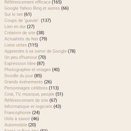
Référencement efficace
(165)
Google Yahoo Bing et autres
(66)
Sur le net
(61)
Coups de 'gueule'.
(137)
Lien en dur
(27)
Création de site
(38)
Actualités du Net
(79)
Liens utiles
(115)
Apprendre à se servir de Google
(78)
Un peu d'humour
(70)
Expression libre
(87)
Photographie et images
(40)
Doodle du jour
(85)
Grands événements
(26)
Personnages célèbres
(113)
Ciné, TV, musique, people
(51)
Référencement de site
(67)
Informatique et logiciels
(43)
Francophonie
(24)
Utile à savoir
(46)
Automobile
(20)
Santé et Bien-être
(51)