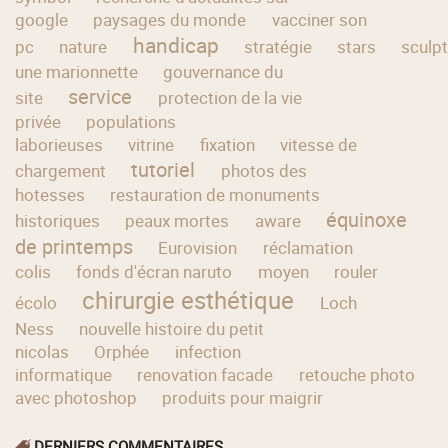
google
paysages du monde
vacciner son
handicap
pc
nature
stratégie
stars
sculpt
une marionnette
gouvernance du
service
site
protection de la vie
privée
populations
laborieuses
vitrine
fixation
vitesse de
tutoriel
chargement
photos des
hotesses
restauration de monuments
équinoxe
historiques
peaux mortes
aware
de printemps
Eurovision
réclamation
colis
fonds d'écran naruto
moyen
rouler
chirurgie esthétique
écolo
Loch
Ness
nouvelle histoire du petit
nicolas
Orphée
infection
informatique
renovation facade
retouche photo
avec photoshop
produits pour maigrir
DERNIERS COMMENTAIRES