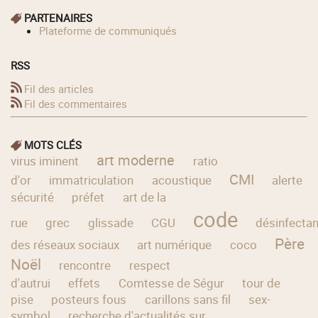
PARTENAIRES
Plateforme de communiqués
RSS
Fil des articles
Fil des commentaires
MOTS CLÉS
art moderne
virus iminent
ratio
CMI
d'or
immatriculation
acoustique
alerte
sécurité
préfet
art de la
code
rue
grec
glissade
CGU
désinfectan
Père
des réseaux sociaux
art numérique
coco
Noël
rencontre
respect
d'autrui
effets
Comtesse de Ségur
tour de
pise
posteurs fous
carillons sans fil
sex-
symbol
recherche d'actualités sur