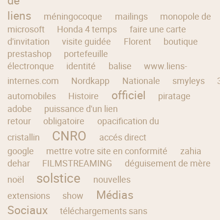
de
liens
méningocoque
mailings
monopole de
microsoft
Honda 4 temps
faire une carte
d'invitation
visite guidée
Florent
boutique
prestashop
portefeuille
électronque
identité
balise
www.liens-
internes.com
Nordkapp
Nationale
smyleys
officiel
automobiles
Histoire
piratage
adobe
puissance d'un lien
retour
obligatoire
opacification du
CNRO
cristallin
accés direct
google
mettre votre site en conformité
zahia
dehar
FILMSTREAMING
déguisement de mère
solstice
noël
nouvelles
Médias
extensions
show
Sociaux
téléchargements sans