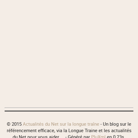
© 2015
Actualités du Net sur la longue traîne
- Un blog sur le
référencement efficace, via la Longue Traine et les actualités
du Net pour vous aider ... - Généré par
PluXml
en 0.23s