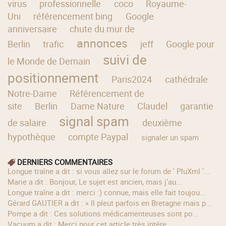
virus
professionnelle
coco
Royaume-
Uni
référencement bing
Google
anniversaire
chute du mur de
annonces
Berlin
trafic
jeff
Google pour
suivi de
le Monde de Demain
positionnement
Paris2024
cathédrale
Notre-Dame
Référencement de
site
Berlin
Dame Nature
Claudel
garantie
signal spam
de salaire
deuxième
hypothèque
compte Paypal
signaler un spam
DERNIERS COMMENTAIRES
longue traîne a dit : si vous allez sur le forum de ' PluXml '...
Marie a dit : Bonjour, Le sujet est ancien, mais j'au...
longue traîne a dit : merci :) connue, mais elle fait toujou...
Gérard GAUTIER a dit : « Il pleut parfois en Bretagne mais p...
Pompe a dit : Ces solutions médicamenteuses sont po...
Vacuum a dit : Merci pour cet article très intére...