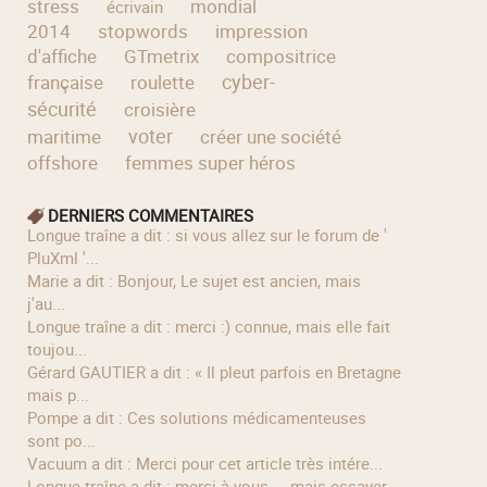
stress
mondial
écrivain
2014
stopwords
impression
d'affiche
GTmetrix
compositrice
cyber-
française
roulette
sécurité
croisière
voter
maritime
créer une société
offshore
femmes super héros
DERNIERS COMMENTAIRES
longue traîne a dit : si vous allez sur le forum de '
PluXml '...
Marie a dit : Bonjour, Le sujet est ancien, mais
j'au...
longue traîne a dit : merci :) connue, mais elle fait
toujou...
Gérard GAUTIER a dit : « Il pleut parfois en Bretagne
mais p...
Pompe a dit : Ces solutions médicamenteuses
sont po...
Vacuum a dit : Merci pour cet article très intére...
longue traîne a dit : merci à vous ... mais essayer