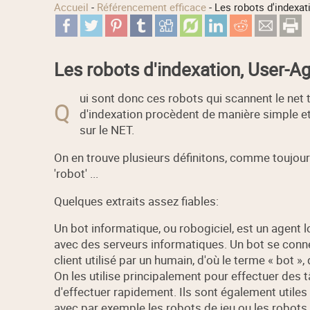
Accueil
-
Référencement efficace
-
Les robots d'indexat
Les robots d'indexation, User-Ag
ui sont donc ces robots qui scannent le net 
Q
d'indexation procèdent de manière simple et r
sur le NET.
On en trouve plusieurs définitons, comme toujours
'robot' ...
Quelques extraits assez fiables:
Un bot informatique, ou robogiciel, est un agent 
avec des serveurs informatiques. Un bot se conn
client utilisé par un humain, d'où le terme « bot »,
On les utilise principalement pour effectuer des 
d'effectuer rapidement. Ils sont également utiles l
avec par exemple les robots de jeu ou les robots