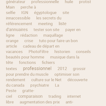
générateur
professionnelle
huile
protistution
Main
perche à
selfie
IGN
égyptologue
site
innaccessible
les secrets du
liste
référencement
meeting
d'annuaires
tester son site
payer en
ligne
rédaction
maquillage
orange
crise
tuto pour faire un bon
article
cadeau de départ en
vacances
PhotoFiltre
historien
conseils
beautés pour homme
musique dans la
tête
fonctions
fichiers
professionnel
2012
textes
grossir
pour prendre du muscle
optimiser son
rendement
culture sur le Net
découverte
du canada
psychiatre
La
Peste
gratte-
comparaison
ciel
trading
internet
libre
augmentation des prix
anti-