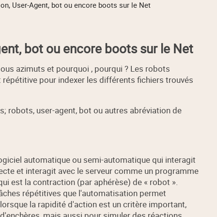
ion, User-Agent, bot ou encore boots sur le Net
ent, bot ou encore boots sur le Net
tous azimuts et pourquoi , pourqui ? Les robots
épétitive pour indexer les différents fichiers trouvés
; robots, user-agent, bot ou autres abréviation de
logiciel automatique ou semi-automatique qui interagit
ecte et interagit avec le serveur comme un programme
 qui est la contraction (par aphérèse) de « robot ».
tâches répétitives que l'automatisation permet
orsque la rapidité d'action est un critère important,
 d'enchères, mais aussi pour simuler des réactions