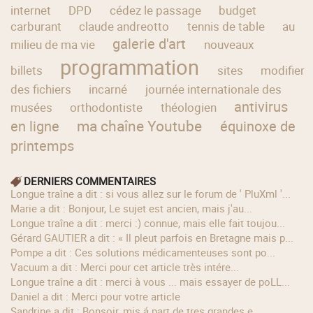
internet
DPD
cédez le passage
budget
carburant
claude andreotto
tennis de table
au
galerie d'art
milieu de ma vie
nouveaux
programmation
billets
sites
modifier
des fichiers
incarné
journée internationale des
antivirus
musées
orthodontiste
théologien
ma chaîne Youtube
en ligne
équinoxe de
printemps
DERNIERS COMMENTAIRES
longue traîne a dit : si vous allez sur le forum de ' PluXml '...
Marie a dit : Bonjour, Le sujet est ancien, mais j'au...
longue traîne a dit : merci :) connue, mais elle fait toujou...
Gérard GAUTIER a dit : « Il pleut parfois en Bretagne mais p...
Pompe a dit : Ces solutions médicamenteuses sont po...
Vacuum a dit : Merci pour cet article très intére...
longue traîne a dit : merci à vous ... mais essayer de poLL...
Daniel a dit : Merci pour votre article
Sandrine a dit : Bonsoir, mis á part de tres grandes e...