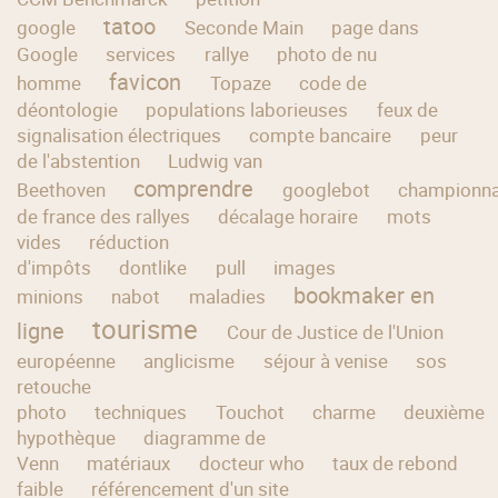
tatoo
google
Seconde Main
page dans
Google
services
rallye
photo de nu
favicon
homme
Topaze
code de
déontologie
populations laborieuses
feux de
signalisation électriques
compte bancaire
peur
de l'abstention
Ludwig van
comprendre
Beethoven
googlebot
championna
de france des rallyes
décalage horaire
mots
vides
réduction
d'impôts
dontlike
pull
images
bookmaker en
minions
nabot
maladies
tourisme
ligne
Cour de Justice de l'Union
européenne
anglicisme
séjour à venise
sos
retouche
photo
techniques
Touchot
charme
deuxième
hypothèque
diagramme de
Venn
matériaux
docteur who
taux de rebond
faible
référencement d'un site