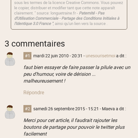
sous les termes de la licence
Creative Commons
. Vous pouvez
le copier, distribuer et modifier tant que cette note apparaît
clairement. " source: longuetraine.fr -
Paternité - Pas
d'Utilisation Commerciale - Partage des Conditions Initiales à
l'Identique 3.0 France "
, ainsi qu'un lien vers la source .
3 commentaires
#1
mardi 22 juin 2010 - 20:31
-
unesourisetmoi
a dit :
faut bien essayer de faire passer la pilule avec un
peu d'humour, voire de dérision ...
malheureusement !
Répondre
#2
samedi 26 septembre 2015 - 15:21
- Maeva a dit :
Merci pour cet article, il faudrait rajouter les
boutons de partage pour pouvoir le twitter plus
facilement