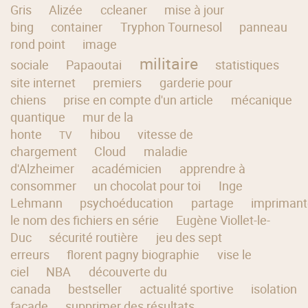
Gris
Alizée
ccleaner
mise à jour
bing
container
Tryphon Tournesol
panneau
rond point
image
militaire
sociale
Papaoutai
statistiques
site internet
premiers
garderie pour
chiens
prise en compte d'un article
mécanique
quantique
mur de la
honte
hibou
vitesse de
TV
chargement
Cloud
maladie
d'Alzheimer
académicien
apprendre à
consommer
un chocolat pour toi
Inge
Lehmann
psychoéducation
partage
imprimant
le nom des fichiers en série
Eugène Viollet-le-
Duc
sécurité routière
jeu des sept
erreurs
florent pagny biographie
vise le
ciel
NBA
découverte du
canada
bestseller
actualité sportive
isolation
facade
supprimer des résultats